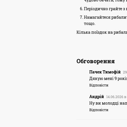
Періодично грайте з
Намагайтеся рибалит
тощо.
Кілька поїздок на рибал
Обговорення
Пачек Тимофій
29
Дякую мені 9 рокі
Відповісти
Андрій
14.06.2026 в 
Ну ви молодці на
Відповісти