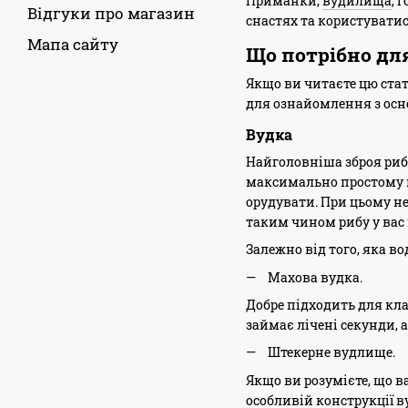
Приманки,
вудилища
, 
Відгуки про магазин
снастях та користувати
Мапа сайту
Що потрібно дл
Якщо ви читаєте цю стат
для ознайомлення з ос
Вудка
Найголовніша зброя риба
максимально простому п
орудувати. При цьому не
таким чином рибу у вас
Залежно від того, яка в
Махова вудка.
Добре підходить для кл
займає лічені секунди, 
Штекерне вудлище.
Якщо ви розумієте, що в
особливій конструкції в