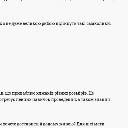
х з не дуже великою рибою підійдуть такі смаколики:
, що приваблює хижаків різних розмірів. Це
 потребує певних навичок проведення, а також знання
ви хочете доставити її додому живою? Для цієї мети