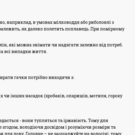
но, наприклад, в умовах мілководдя або риболовлі з
 залежить, як далеко полетить поплавець. При помірному
лін, які можна знімати чи надягати залежно від потреб.
на всі випадки життя.
ирати гачки потрібно виходячи з:
 чи інших насадок (хробаків, опаришів, мотиля, гороху
вдасться - вони тупляться та іржавіють. Тому для
 згодом, володіючи досвідом і розуміючи розміри та
и для лову. Головне – не заощаджуйте на волосіні, тому