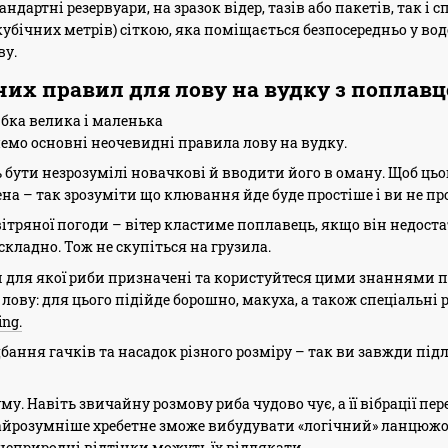
дартні резервуари, на зразок відер, тазів або пакетів, так і 
 кубічних метрів) сіткою, яка поміщається безпосередньо у в
ву.
них правил для лову на вудку з поплав
бка велика і маленька
о основні неочевидні правила лову на вудку.
бути незрозумілі новачкові й вводити його в оману. Щоб цьог
ена – так зрозуміти що клювання йде буде простіше і ви не п
 вітряної погоди – вітер кластиме поплавець, якщо він недос
кладно. Тож не скупіться на грузила.
 для якої риби призначені та користуйтеся цими знаннями пр
лову: для цього підійде борошно, макуха, а також спеціальні 
ing
.
дбання гачків та насадок різного розміру – так ви завжди п
у. Навіть звичайну розмову риба чудово чує, а її вібрації пер
найрозумніше хребетне зможе вибудувати «логічний» ланцюжок
 неприродні відтінки можуть їх відлякати.