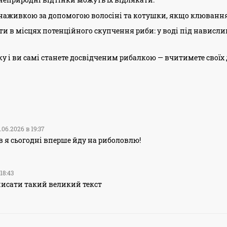
 наживкою за допомогою волосіні та котушки, якщо клювання
и в місцях потенційного скупчення риби: у воді під навислим
ку і ви самі станете досвідченим рибалкою — вчитимете своїх 
.06.2026 в 19:37
в я сьогодні вперше йду на риболовлю!
18:43
писати такий великий текст