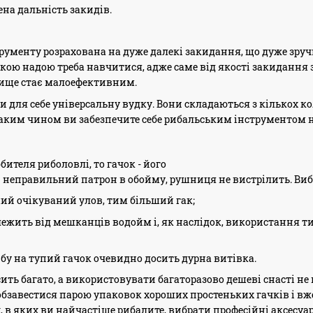
ена дальність закидів.
рументу розрахована на дуже далекі закидання, що дуже зруч
акою надою треба навчитися, адже саме від якості закидання
удлище стає малоефективним.
 для себе універсальну вудку. Вони складаються з кількох ко
 таким чином ви забезпечите себе рибальським інструментом 
бителя риболовлі, то гачок - його
и неправильний патрон в обойму, рушниця не вистрілить. Виб
ший очікуваний улов, тим більший гак;
жить від мешканців водойм і, як наслідок, використання тих
бу на тупий гачок очевидно досить дурна витівка.
ить багато, а використовувати багаторазово дешеві снасті не 
бзавестися парою упаковок хороших простеньких гачків і вже
 в яких ви найчастіше рибалите, вибрати професійні аксесуар