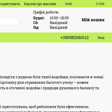
 користувача
Відгуки про магазин
UAH
RU
UA
Графік роботи:
Будні:
10:00–18:00
Мій кошик
Сб:
Вихідний
Нд:
Вихідний
+380982660112
Вхід
Посидіти з вудкою біля тихої водойми, поплавати в човні
підставку для отримання багатого улову – кожен
ають в оточенні водойм і природи душевного балансу та
тні пристосувань, щоб риболовля була ефективною.