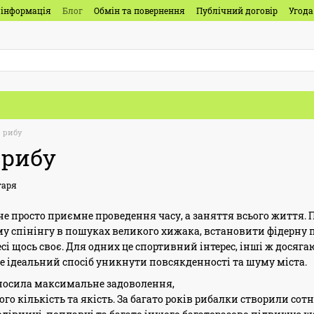
 інформація
Блог
Обмін та повернення
Публічний договір
Угода
 рибу
 рибу
таря
не просто приємне проведення часу, а заняття всього життя. 
у спінінгу в пошуках великого хижака, встановити фідерну 
сі щось своє. Для одних це спортивний інтерес, інші ж досяг
– це ідеальний спосіб уникнути повсякденності та шуму міста.
носила максимальне задоволення,
ого кількість та якість. За багато років рибалки створили со