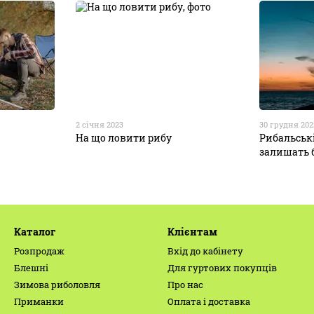
2 січня 2023
30 грудня 202
На що ловити рибу
Рибальські
залишать 
Каталог
Клієнтам
Розпродаж
Вхід до кабінету
Блешні
Для гуртових покупців
Зимова риболовля
Про нас
Приманки
Оплата і доставка