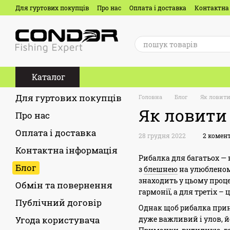
Перейти до основного контенту
Для гуртових покупців
Про нас
Оплата і доставка
Контактна
Каталог
Для гуртових покупців
Головна
Блог
Як ловити
Як ловити
Про нас
Оплата і доставка
28 грудня 2022
2 комен
Контактна інформація
Рибалка для багатьох — 
Блог
з
блешнею
на улюбленом
знаходить у цьому проце
Обмін та повернення
гармонії, а для третіх 
Публічний договір
Однак щоб рибалка при
дуже важливий і улов, й
Угода користувача