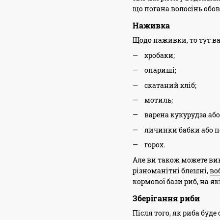
що погана волосінь обов
Наживка
Щодо наживки, то тут в
хробаки;
опариші;
скатаний хліб;
мотиль;
варена кукурудза або
личинки бабки або п
горох.
Але ви також можете ви
різноманітні блешні,
во
кормової бази риб, на я
Зберігання риби
Після того, як риба буде