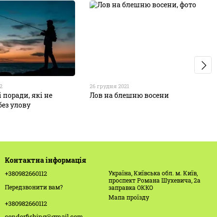
2
26 грудня 2021
 поради, які не
Лов на блешню восени
без улову
Контактна інформація
+380982660112
Україна, Київська обл. м. Київ,
проспект Романа Шухевича, 2а
Передзвонити вам?
заправка ОККО
Мапа проїзду
+380982660112
condorfishing@gmail.com