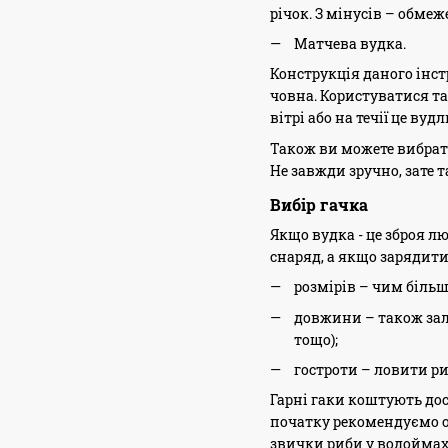
річок. З мінусів – обмеж
Матчева вудка.
Конструкція даного інст
човна. Користуватися т
вітрі або на течії це в
Також ви можете вибрати
Не завжди зручно, зате
Вибір гачка
Якщо вудка - це зброя лю
снаряд, а якщо зарядит
розмірів – чим біль
довжини – також зале
тощо);
гостроти – ловити ри
Гарні гаки коштують дос
початку рекомендуємо о
звички риби у водоймах,