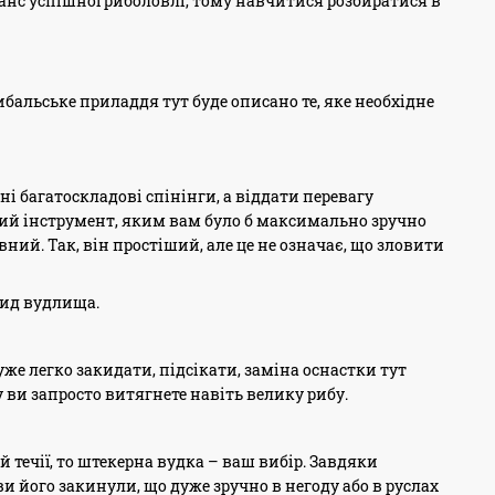
шанс успішної риболовлі, тому навчитися розбиратися в
ибальське приладдя тут буде описано те, яке необхідне
і багатоскладові спінінги, а віддати перевагу
ий інструмент, яким вам було б максимально зручно
ний. Так, він простіший, але це не означає, що зловити
вид вудлища.
е легко закидати, підсікати, заміна оснастки тут
 ви запросто витягнете навіть велику рибу.
 течії, то штекерна вудка – ваш вибір. Завдяки
и його закинули, що дуже зручно в негоду або в руслах