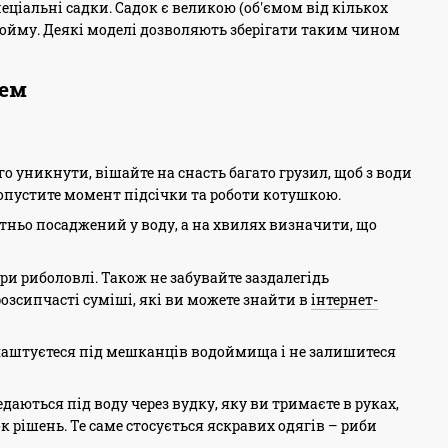
спеціальні садки. Садок є великою (об'ємом від кількох
одойму. Деякі моделі дозволяють зберігати таким чином
цем
о уникнути, вішайте на снасть багато грузил, щоб з води
ропустите момент підсічки та роботи котушкою.
татньо посаджений у воду, а на хвилях визначити, що
и риболовлі. Також не забувайте заздалегідь
розсипчасті суміші, які ви можете знайти в
інтернет-
ідлаштуєтеся під мешканців водоймища і не залишитеся
едаються під воду через вудку, яку ви тримаєте в руках,
 рішень. Те саме стосується яскравих одягів – риби