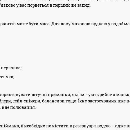
'язково у вас порветься в перший же закид.
аріантів може бути маса. Для лову маховою вудкою у водойма
 перловка;
отічка;
користовувати штучні приманки, які імітують рибних мальків
блери
, тейл-спінери, балансири тощо. Їхнє застосування вже
кі йде полювання.
 спіймана, її необхідно помістити в резервуар з водою – адже 