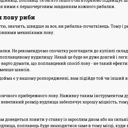
годівниці, поплавці та багато іншого багаторазово підвищує 
ся ними є першочерговим завданням кожного рибалки.
я лову риби
тю, значить, швидше за все, ви рибалка-початківець. Тому і р
новними механіками лову.
лки. Не рекомендуємо спочатку розглядати до купівлі складн
оплавцевому вудилищу. Нехай це буде не дуже довгий і легк
 варто думати, що поплавцевий спосіб лову - не такий ефектив
 менше шансів.
одойма є у вашому розпорядженні, вам підійде той чи інший 
асичного прибережного лову. Наживку таким інструментом дуж
а невеликий розмір вудлища забезпечує хорошу міцність, тому
ам доведеться ловити у ставку із зарослим дном або на сильній
удлища, поплавець буде знаходитися саме в тому місці, куди в