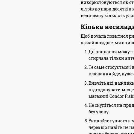
використовуються як стан
літрів до пари десятків
величезну кількість уло
Кілька несклад
Щоб почала ловитися ри
якнайшвидше, ми опишем
Дії поплавця можуть 
стирчала тільки ант
Те саме стосується і
клювання йде, дуже с
Вивчіть які наживки
підгодовувати місце 
магазині Condor Fish
Не скупіться на при
без улову.
Уникайте гучного шум
через що навіть не 
чудово бачать, тому