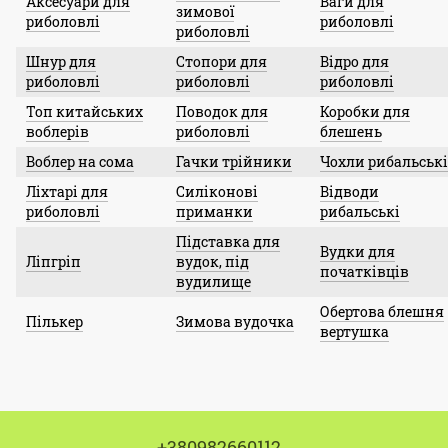
Аксесуари для
Ваги для
зимової
риболовлі
риболовлі
риболовлі
Шнур для
Стопори для
Відро для
риболовлі
риболовлі
риболовлі
Топ китайських
Поводок для
Коробки для
воблерів
риболовлі
блешень
Воблер на сома
Гачки трійники
Чохли рибальські
Ліхтарі для
Силіконові
Відводи
риболовлі
приманки
рибальські
Підставка для
Вудки для
Ліпгріп
вудок, під
початківців
вудилище
Обертова блешня
Пількер
Зимова вудочка
вертушка
+380982660112