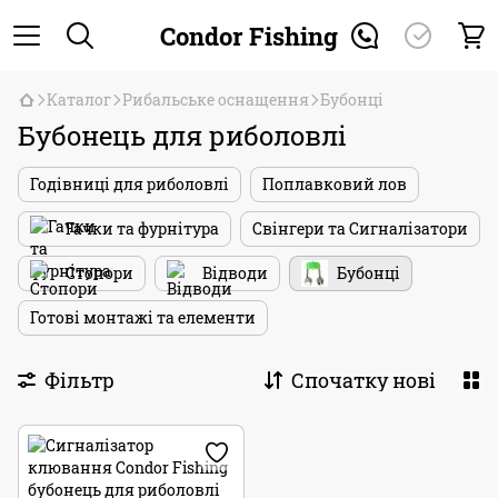
Condor Fishing
Каталог
Рибальське оснащення
Бубонці
Бубонець для риболовлі
Годівниці для риболовлі
Поплавковий лов
Гачки та фурнітура
Свінгери та Сигналізатори
Стопори
Відводи
Бубонці
Готові монтажі та елементи
Фільтр
Спочатку нові