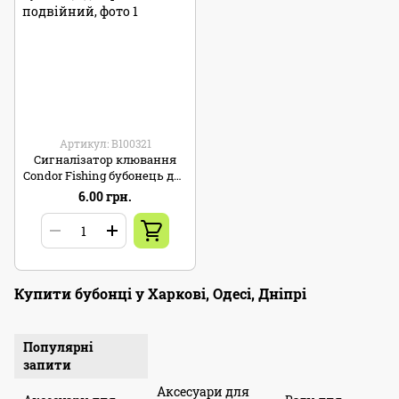
Артикул: B100321
Сигналізатор клювання
Condor Fishing бубонець для
риболовлі подвійний
6.00 грн.
Купити бубонці у Харкові, Одесі, Дніпрі
Популярні
запити
Аксесуари для