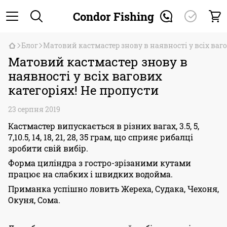
Condor Fishing
Блог
Матовий кастмастер знову в наявності у всіх ваго
Матовий кастмастер знову в
наявності у всіх вагових
категоріях! Не пропусти
23 серпня 2019
Кастмастер випускається в різних вагах, 3.5, 5,
7,10.5, 14, 18, 21, 28, 35 грам, що сприяє рибалці
зробити свій вибір.
Форма циліндра з гостро-зрізаними кутами
працює на слабких і швидких водойма.
Приманка успішно ловить Жереха, Судака, Чехоня,
Окуня, Сома.