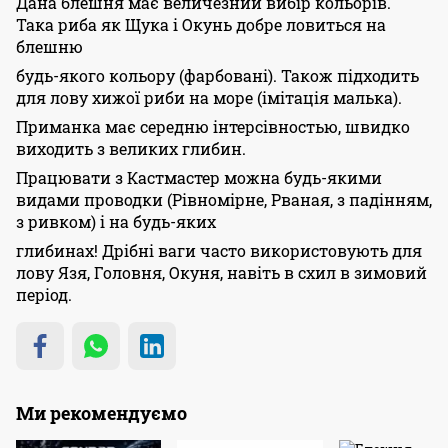
Дана блешня має величезний вибір кольорів.
Така риба як Щука і Окунь добре ловиться на
блешню
будь-якого кольору (фарбовані). Також підходить
для лову хижої риби на море (імітація малька).
Приманка має середню інтерсівностью, швидко
виходить з великих глибин.
Працювати з Кастмастер можна будь-якими
видами проводки (Рівномірне, Рваная, з падінням,
з ривком) і на будь-яких
глибинах! Дрібні ваги часто використовують для
лову Язя, Головня, Окуня, навіть в схил в зимовий
період.
Ми рекомендуємо