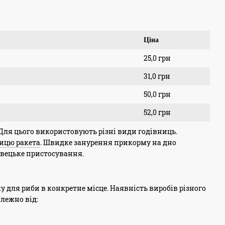
Ціна
25,0 грн
31,0 грн
50,0 грн
52,0 грн
Для цього використовують різні види годівниць.
ицю ракета
. Швидке занурення прикорму на дно
овецьке пристосування.
 для риби в конкретне місце. Наявність виробів різного
алежно від: