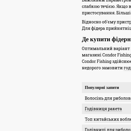
слабкою течією. Якщо в
пристосування. Більші
Відносно об'єму пристр
Для фідера прийнятніш
Де купити фідерні
Оптимальний варіант п
магазині Condor Fishin
Condor Fishing здійсню
недорого замовити
год
Популярні запити
Волосінь для риболов
Годівниця ракета
Топ китайських вобл
Годівниці для риболо