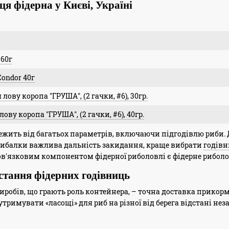
ця фідерна у Києві, Україні
 60г
ondor 40г
ову коропа "ГРУША", (2 гачки, #6), 30гр.
ву коропа "ГРУША", (2 гачки, #6), 40гр.
лежить від багатьох параметрів, включаючи підгодівлю риби. 
рибалки важлива дальність закидання, краще вибрати
годівн
бов'язковим компонентом фідерної риболовлі є фідерне рибол
стання фідерних годівниць
робів, що грають роль контейнера, – точна доставка прикорму
утримувати «ласощі» для риб на різної від берега відстані нез