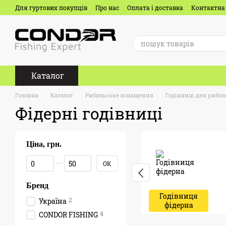
Перейти до основного контенту
Для гуртових покупців
Про нас
Оплата і доставка
Контактна
Каталог
Головна
Каталог
Рибальське оснащення
Годівниці для рибол
Фідерні годівниці
Ціна, грн.
Від Ціна, грн.
До Ціна, грн.
ОК
Бренд
Годівниця
2
Україна
фідерна
4
CONDOR FISHING