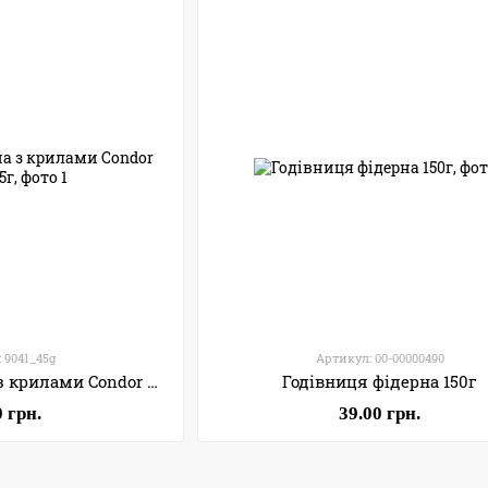
 9041_45g
Артикул: 00-00000490
Годівниця фідерна з крилами Condor Fishing 45г
Годівниця фідерна 150г
0 грн.
39.00 грн.