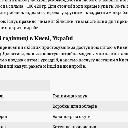
она сильна –100-120 гр. Для стоячої води краще купити 30-ти 
сть рибалок віддають перевагу круглим і квадратним вироба
ою існує правило: чим він більший, тим місткіший для прикорм
е відкриті вироби.
 годівниці в Києві, Україні
ридбання якісних пристосувань за доступною ціною в Києві та
g. Дізнатися, скільки коштує потрібна модель, можна в катало
ємо продаж оптом і уроздріб, надаємо послугу доставки з Києва
івниці кавун
, ракета й інші види виробів.
лі
Годівниця кавун
Коробки для воблерів
ерів
Балансир на окуня
влі
Котушка проводочна