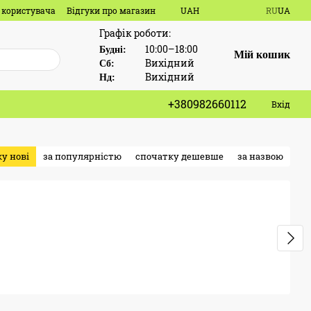
 користувача
Відгуки про магазин
UAH
RU
UA
Графік роботи:
10:00–18:00
Будні:
Мій кошик
Вихідний
Сб:
Вихідний
Нд:
+380982660112
Вхід
у нові
за популярністю
спочатку дешевше
за назвою