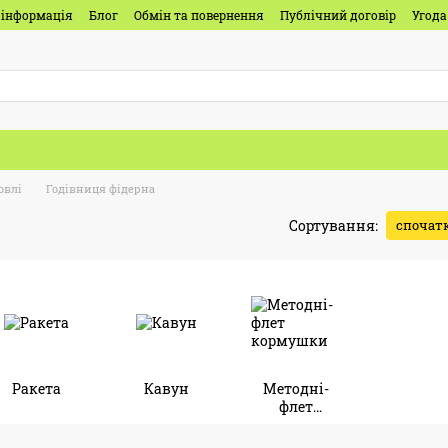
 інформація
Блог
Обмін та повернення
Публічний договір
Угода
овлі
Годівниця фідерна
Сортування:
спочатк
Ракета
Кавун
Методні-
флет
кормушки