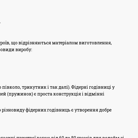
.
оїв, що відрізняються матеріалом виготовлення,
новиди виробу:
івколо, трикутник і так далі). Фідерні годівниці у
ей (пружинок) є проста конструкція і відмінні
о різновиду фідерних годівниць є утворення добре
зині пристрої вагою від 60 до 80 грамів для водойм зі