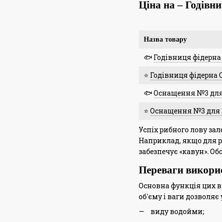
Ціна на – Годівни
Назва товару
🐟
Годівниця фідерна
⭐
Годівниця фідерна C
🐟
Оснащення №3 для л
⭐
Оснащення №3 для ло
Успіх рибного лову за
Наприклад, якщо для 
забезпечує «кавун». О
Переваги викори
Основна функція цих ви
об'єму і ваги дозволяє 
виду водойми;