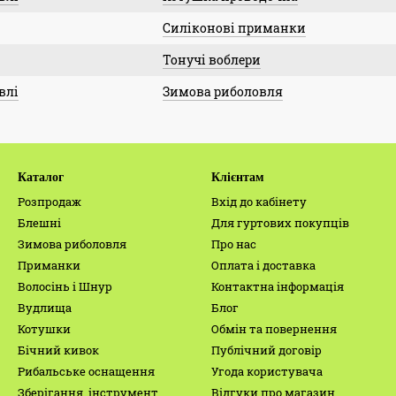
Силіконові приманки
Тонучі воблери
влі
Зимова риболовля
Каталог
Клієнтам
Розпродаж
Вхід до кабінету
Блешні
Для гуртових покупців
Зимова риболовля
Про нас
Приманки
Оплата і доставка
Волосінь і Шнур
Контактна інформація
Вудлища
Блог
Котушки
Обмін та повернення
Бічний кивок
Публічний договір
Рибальське оснащення
Угода користувача
Зберігання, інструмент,
Відгуки про магазин