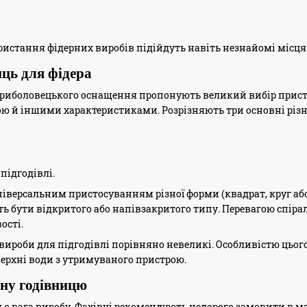
истання фідерних виробів підійдуть навіть незнайомі місця
иць для фідера
риболовецького оснащення пропонують великий вибір пристр
ою й іншими характеристиками. Розрізняють три основні різ
підгодівлі.
іверсальним пристосуванням різної форми (квадрат, круг або п
ь бути відкритого або напівзакритого типу. Перевагою спірал
ості.
 вироби для підгодівлі порівняно невеликі. Особливістю цьог
ерхні води з утримуваного пристрою.
рну годівницю
 вага виробу. Фахівці рекомендують недорого замовити в мага