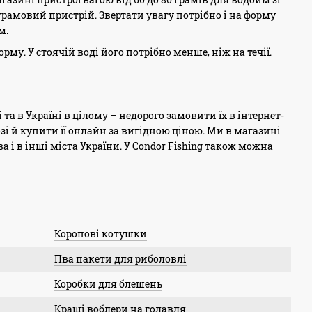
грамовий пристрій. Звертати увагу потрібно і на форму
м.
у. У стоячій воді його потрібно менше, ніж на течії.
 в Україні в цілому – недорого замовити їх в інтернет-
зі й купити її онлайн за вигідною ціною. Ми в магазині
 і в інші міста України. У Condor Fishing також можна
Коропові котушки
Пва пакети для риболовлі
Коробки для блешень
Кращі воблери на голавля