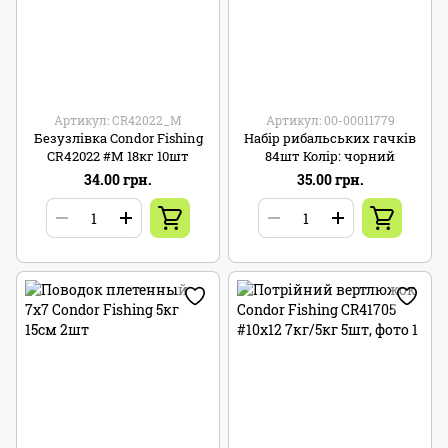
Артикул: CR42022_M
Артикул: 00-00011779
Безузлівка Condor Fishing
Набір рибальських гачків
CR42022 #M 18кг 10шт
84шт Колір: чорний
34.00 грн.
35.00 грн.