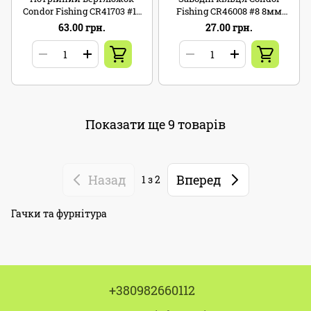
Condor Fishing CR41703 #10
Fishing CR46008 #8 8мм
16кг 10шт
20шт
63.00 грн.
27.00 грн.
Показати ще 9 товарів
Назад
Вперед
1
з 2
Гачки та фурнітура
+380982660112