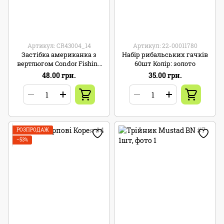
Артикул: CR43004_14
Артикул: 22-00011780
Застібка американка з
Набір рибальських гачків
вертлюгом Condor Fishing
60шт Колір: золото
CR43004 #14 4кг 10шт
48.00 грн.
35.00 грн.
РОЗПРОДАЖ
−53%