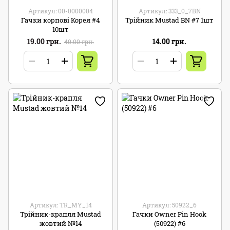
Артикул: 00-0000004
Артикул: 333_0_7BN
Гачки корпові Корея #4
Трійник Mustad BN #7 1шт
10шт
19.00 грн.
14.00 грн.
40.00 грн.
Артикул: TR_MY_14
Артикул: 50922_6
Трійник-крапля Mustad
Гачки Owner Pin Hook
жовтий №14
(50922) #6