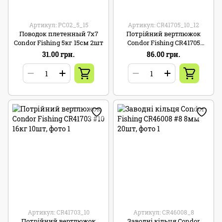
Артикул: PC02_5_15
Артикул: CR41705_10_12
Поводок плетенный 7х7
Потрійний вертлюжок
Condor Fishing 5кг 15см 2шт
Condor Fishing CR41705
#10x12 7кг/5кг 5шт
31.00 грн.
86.00 грн.
Артикул: CR41703_10
Артикул: CR46008_8
Потрійний вертлюжок
Заводні кільця Condor