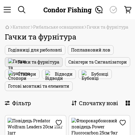
Condor Fishing
Каталог
Рибальське оснащення
Гачки та фурнітура
Гачки та фурнітура
Годівниці для риболовлі
Поплавковий лов
Гачки та фурнітура
Свінгери та Сигналізатори
Стопори
Відводи
Бубонці
Готові монтажі та елементи
Фільтр
Спочатку нові