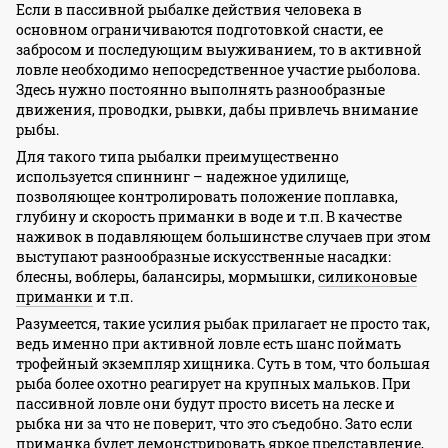
Если в пассивной рыбалке действия человека в
основном ограничиваются подготовкой снасти, ее
забросом и последующим выуживанием, то в активной
ловле необходимо непосредственное участие рыболова.
Здесь нужно постоянно выполнять разнообразные
движения, проводки, рывки, дабы привлечь внимание
рыбы.
Для такого типа рыбалки преимущественно
используется спиннинг – надежное удилище,
позволяющее контролировать положение поплавка,
глубину и скорость приманки в воде и т.п. В качестве
наживок в подавляющем большинстве случаев при этом
выступают разнообразные искусственные насадки:
блесны, воблеры, балансиры, мормышки,
силиконовые
приманки
и т.п.
Разумеется, такие усилия рыбак прилагает не просто так,
ведь именно при активной ловле есть шанс поймать
трофейный экземпляр хищника. Суть в том, что большая
рыба более охотно реагирует на крупных мальков. При
пассивной ловле они будут просто висеть на леске и
рыбка ни за что не поверит, что это съедобно. Зато если
приманка будет демонстрировать яркое представление,