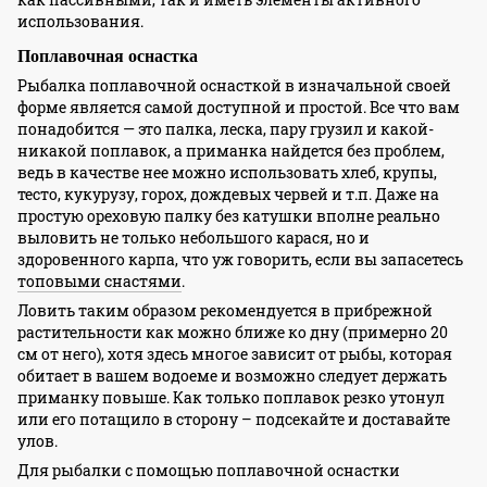
использования.
Поплавочная оснастка
Рыбалка поплавочной оснасткой в изначальной своей
форме является самой доступной и простой. Все что вам
понадобится — это палка, леска, пару грузил и какой-
никакой поплавок, а приманка найдется без проблем,
ведь в качестве нее можно использовать хлеб, крупы,
тесто, кукурузу, горох, дождевых червей и т.п. Даже на
простую ореховую палку без катушки вполне реально
выловить не только небольшого карася, но и
здоровенного карпа, что уж говорить, если вы запасетесь
топовыми снастями
.
Ловить таким образом рекомендуется в прибрежной
растительности как можно ближе ко дну (примерно 20
см от него), хотя здесь многое зависит от рыбы, которая
обитает в вашем водоеме и возможно следует держать
приманку повыше. Как только поплавок резко утонул
или его потащило в сторону – подсекайте и доставайте
улов.
Для рыбалки с помощью поплавочной оснастки