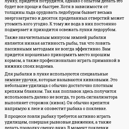
лунку, придется потрудится, однако с опытом делать это
будет все проще и быстрее. Хотя в зависимости от
толщины льда орудовать ледобуром бывает весьма
энергозатратно и десяток проделанных отверстий может
утомить кого угодно. К тому же вода в них постоянно
подмерзает и приходится освежать лунки ледорубом.
Также значительным минусом зимней рыбалки
является низкая активность рыбы, так что ловить
пассивными методами не всегда эффективно. Вам
придется хорошенько прикормить место хорошим
кормом, а также профессионально играть приманкой в
нижних слоях водоема.
Для рыбалки в лунке используются специальные
зимние удочки
, которые называются кивковыми. Это
небольшие удилища с обычно достаточно плотным
крепким бланком. Так как поплавок здесь получится
использовать далеко не всегда, то роль сигнализатора
выполняет сторожок (кивок). Он обычно крепится
напрямую к лесе и оповестит рыбака о поклевке.
В процессе ловли рыбаку требуется активно играть
удилищем, совершая рывковые движения, а также
делать проводку сверху-вниз. В момент поклевки