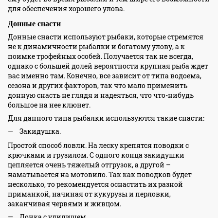
для обеспечения хорошего улова.
Донные снасти
Донные снасти используют рыбаки, которые стремятся
не к динамичности рыбалки и богатому улову, а к
поимке трофейных особей. Получается так не всегда,
однако с большей долей вероятности крупная рыба ждет
вас именно там. Конечно, все зависит от типа водоема,
сезона и других факторов, так что мало применить
донную снасть не глядя и надеяться, что что-нибудь
большое на нее клюнет.
Для данного типа рыбалки используются такие снасти:
Закидушка.
Простой способ ловли. На леску крепятся поводки с
крючками и грузилом. С одного конца закидушки
цепляется очень тяжелый отгрузок, а другой –
наматывается на мотовило. Так как поводков будет
несколько, то рекомендуется оснастить их разной
приманкой, начиная от кукурузы и перловки,
заканчивая червями и живцом.
Донка с удилищем.