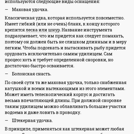
используются следующие виды оснащения:
Маховая удочка.
Классическая удка, которая используется повсеместно.
Имеет гибкий (или не очень) бланк, к концу которого
крепится
леска или шнур
. Название инструмента
подразумевает, что им придется как следует помахать,
поэтому он должен быть не слишком длинным и в меру
легким. Чтобы подсекать и вытаскивать рыбу придется
орудовать исключительно самим удилищем. Сам
процесс хоть и требует определенной сноровки, но
достаточно быстро осваивается.
Болонская снасть.
По своей сути та же маховая удочка, только снабженная
катушкой и всеми вытекающими из этого элементами.
Может иметь телескопический корпус и достигать
весьма впечатляющей длины. При должной сноровке
таким удилищем можно облавливать большие участки
водоема и даже ловить в проводку.
Штекерная удочка.
В принципе, применяться как штекерная может любая