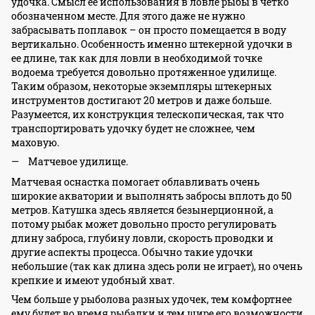
удочка. Смысл ее использования в ловле рыбы в четко
обозначенном месте. Для этого даже не нужно
забрасывать поплавок – он просто помещается в воду
вертикально. Особенность именно штекерной удочки в
ее длине, так как для ловли в необходимой точке
водоема требуется довольно протяженное удилище.
Таким образом, некоторые экземпляры штекерных
инструментов достигают 20 метров и даже больше.
Разумеется, их конструкция телескопическая, так что
транспортировать удочку будет не сложнее, чем
маховую.
Матчевое удилище.
Матчевая оснастка помогает облавливать очень
широкие акватории и выполнять забросы вплоть до 50
метров. Катушка здесь является безынерционной, а
потому рыбак может довольно просто регулировать
длину заброса, глубину ловли, скорость проводки и
другие аспекты процесса. Обычно такие удочки
небольшие (так как длина здесь роли не играет), но очень
крепкие и имеют удобный хват.
Чем больше у рыболова разных удочек, тем комфортнее
ему будет во время рыбалки и тем шире его возможности