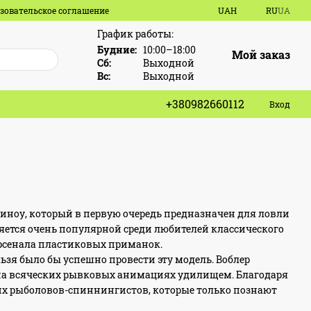
зовательское соглашение
UAH
RU
UA
График работы:
Будние:
10:00–18:00
Мой заказ
Сб:
Выходной
Вс:
Выходной
+380982660112
Вход
а миноу, который в первую очередь предназначен для ловли
ется очень популярной среди любителей классического
арсенала пластиковых приманок.
льзя было бы успешно провести эту модель. Воблер
 на всяческих рывковых анимациях удилищем. Благодаря
их рыболовов-спиннингистов, которые только познают