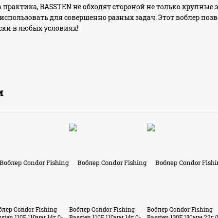
а практика, BASSTEN не обходят стороной не только крупны
спользовать для совершенно разных задач. Этот воблер поз
ски в любых условиях!
м
блер Condor Fishing
Воблер Condor Fishing
Воблер Condor Fishing
sten 110F 110мм 14г 0-
Bassten 110F 110мм 14г 0-
Bassten 130F 130мм 22г 0