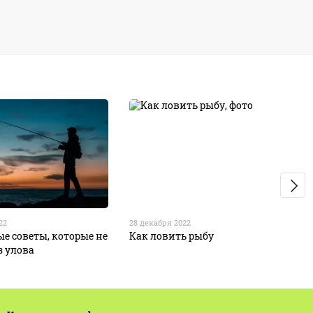
22
28 декабря 2022
е советы, которые не
Как ловить рыбу
з улова