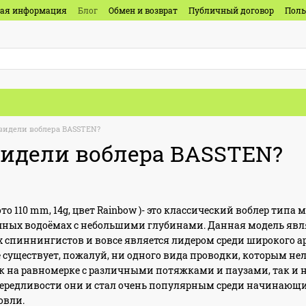
ная информация
Блог
Обмен и возврат
Публичный договор
Поль
 видели воблера BASSTEN?
видели воблера BASSTEN?
ото 110 mm, 14g, цвет Rainbow )- это классический воблер тип
чных водоёмах с небольшими глубинами. Данная модель явля
х спиннингистов и вовсе является лидером среди широкого 
 существует, пожалуй, ни одного вида проводки, которым не
к на равномерке с различными потяжками и паузами, так и
ивередливости они и стал очень популярным среди начинающ
овли.