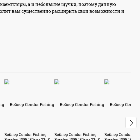
е экземпляры, а и небольшие щучки, поэтому данную
волит вам существенно расширить свои возможности и
Воблер Condor Fishing
Воблер Condor Fishing
Воблер Condor Fis
-
Bassten 130F 130мм 22г 0-
Bassten 130F 130мм 22г 0-
Bassten 130F 130мм