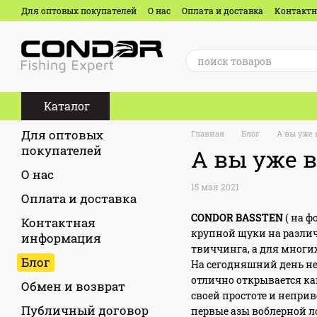
Перейти к основному контенту
Для оптовых покупателей
О нас
Оплата и доставка
Контакт
Отзывы о магазине
Каталог
Для оптовых
Главная
Блог
А вы уже
покупателей
А вы уже 
О нас
15 мая 2021
Оплата и доставка
CONDOR BASSTEN
( на ф
Контактная
крупной щуки на разли
информация
твиччинга, а для многи
Блог
На сегодняшний день не
отлично открывается ка
Обмен и возврат
своей простоте и непр
Публичный договор
первые азы воблерной л