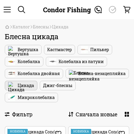
Condor Fishing
Каталог
Блесны
Цикада
Блесна цикада
Вертушка
Кастмастер
Пилькер
Колебалка
Колебалка из латуни
Колебалка двойная
Блесна-незацепляйка
Цикада
Джиг-блесны
Микроколебалка
Фильтр
Сначала новые
НОВИНКА
НОВИНКА