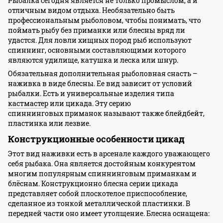
Рыбалка сегодня является не только промыслом, а и
отличным видом отдыха. Необязательно быть
профессиональным рыболовом, чтобы понимать, что
поймать рыбу без приманки или блесны вряд ли
удастся. Для ловли хищных пород рыб используют
спиннинг, основными составляющими которого
являются удилище, катушка и леска или шнур.
Обязательная дополнительная рыболовная снасть –
наживка в виде блесны. Ее вид зависит от условий
рыбалки. Есть и универсальные изделия типа
кастмастер
или цикада. Эту серию
спиннинговых приманок называют также блейдбейт,
пластинка или лезвие.
Конструкционные особенности цикад
Этот вид наживки есть в арсенале каждого уважающего
себя рыбака. Она является достойным конкурентом
многим популярным спиннинговым приманкам и
блёснам. Конструкционно блесна серии цикада
представляет собой плоскотелое приспособление,
сделанное из тонкой металлической пластинки. В
передней части оно имеет утолщение. Блесна оснащена: