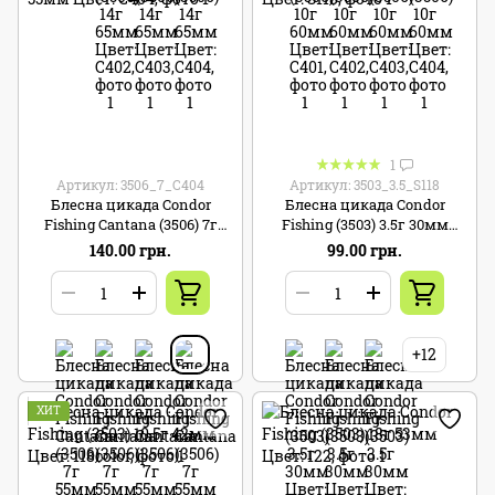
1
Артикул: 3506_7_C404
Артикул: 3503_3.5_S118
Блесна цикада Condor
Блесна цикада Condor
Fishing Cantana (3506) 7г
Fishing (3503) 3.5г 30мм
55мм Цвет: C404
Цвет: S118
140.00 грн.
99.00 грн.
+12
ХИТ