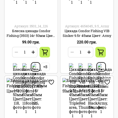
Артикул: 3503_14_126
Артикул: 4654045_9.5_Army
Блесна цикада Condor
Цикада Condor Fishing VIB
Fishing (3503) 14г 50мм Цвет:
Sinker 9.5г 45мм Цвет: Army
126
99.00 грн.
220.00 грн.
+8