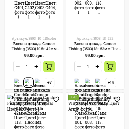
Артикул: 3503_10_118color
Артикул: 3503_18_122
Блесна цикада Condor
Блесна цикада Condor
Fishing (3503) 10.5г 42мм
Fishing (3503) 18г 53мм Цвет:
Цвет: 118color
122
99.00 грн.
99.00 грн.
+7
+15
ХИТ