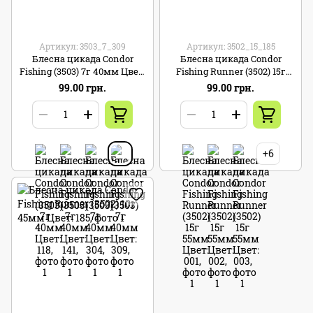
Артикул: 3503_7_309
Артикул: 3502_15_185
Блесна цикада Condor
Блесна цикада Condor
Fishing (3503) 7г 40мм Цвет:
Fishing Runner (3502) 15г
309
55мм Цвет: 185
99.00 грн.
99.00 грн.
+6