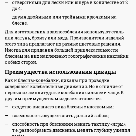
отверстиями для лески или шнура в количестве от 2
до 4;
двумя двойными или тройными крючками на
блесне.
Для изготовления приспособления используют сталь
или латунь, бронзу или медь. Производители изделий
этого типа предлагают их разные цветовые решения.
Иногда для придания большей привлекательности
блеснам на них наклеивают голографические наклейки
с обеих сторон.
Преимущества использования цикады
Как и
блесны-колебалки
, цикады при проводке
совершают колебательные движения. Но в отличие от
первых их амплитудные колебания сильнее и чаще. К
другим преимуществам изделия относятся:
сходство внешнего вида блесны с насекомым;
возможность осуществлять дальний заброс;
способность при блеснении менять тактику «игры»,
т.е. разнообразить движение, менять глубину ужения