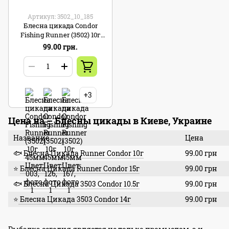
Артикул: 3502_10_185
Блесна цикада Condor
Fishing Runner (3502) 10г
45мм Цвет: 185
99.00 грн.
+3
Цена на – Блесны цикады в Киеве, Украине
Название
Цена
🐟
Блесна Цикада Runner Condor 10г
99.00 грн
⭐
Блесна Цикада Runner Condor 15г
99.00 грн
🐟
Блесна Цикада 3503 Condor 10.5г
99.00 грн
⭐
Блесна Цикада 3503 Condor 14г
99.00 грн