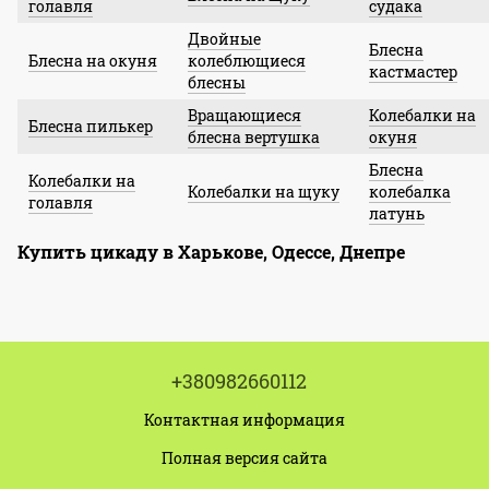
голавля
судака
Двойные
Блесна
Блесна на окуня
колеблющиеся
кастмастер
блесны
Вращающиеся
Колебалки на
Блесна пилькер
блесна вертушка
окуня
Блесна
Колебалки на
Колебалки на щуку
колебалка
голавля
латунь
Купить цикаду в Харькове, Одессе, Днепре
+380982660112
Контактная информация
Полная версия сайта