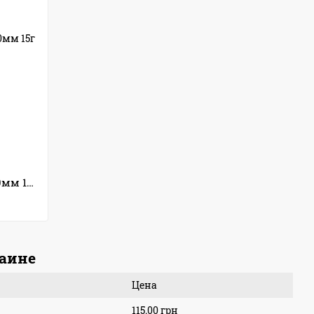
Балансир Condor Fishing (3203) 60мм 15г Цвет: 167
раине
Цена
115.00 грн