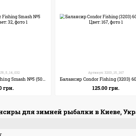
UR_5_14_032
Артикул: 3203_15_167
Балансир Condor Fishing Smash №5 (50мм 14г) Цвет: 32
0 грн.
125.00 грн.
ансиры для зимней рыбалки в Киеве, Ук
г