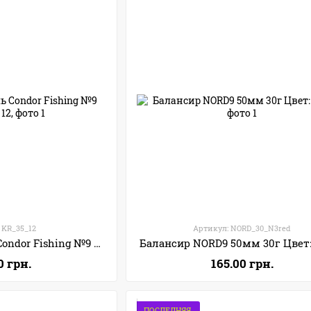
 KR_35_12
Артикул: NORD_30_N3red
Балансир Крапаль Condor Fishing №9 35г Цвет: 12
Балансир NORD9 50мм 30г Цвет:
0 грн.
165.00 грн.
ПОСЛЕДНЯЯ