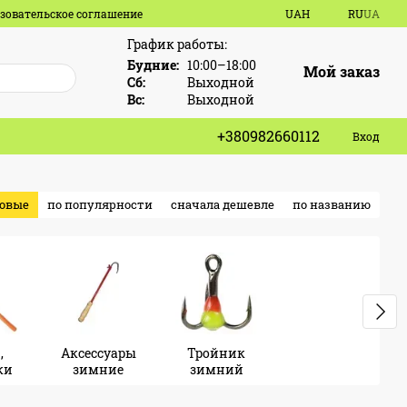
зовательское соглашение
UAH
RU
UA
График работы:
Будние:
10:00–18:00
Мой заказ
Сб:
Выходной
Вс:
Выходной
+380982660112
Вход
новые
по популярности
сначала дешевле
по названию
,
Аксессуары
Тройник
ки
зимние
зимний