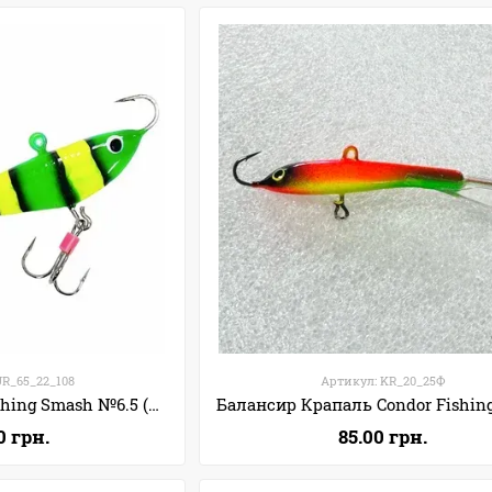
UR_65_22_108
Артикул: KR_20_25Ф
Балансир Condor Fishing Smash №6.5 (65мм 22г) Цвет: 108
0 грн.
85.00 грн.