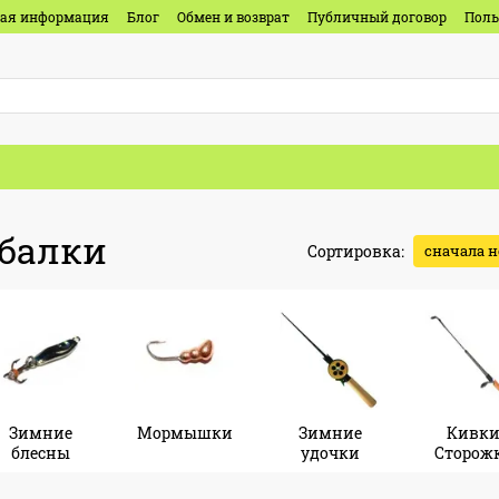
ная информация
Блог
Обмен и возврат
Публичный договор
Поль
ыбалки
Сортировка:
сначала 
Зимние
Мормышки
Зимние
Кивки
блесны
удочки
Сторож