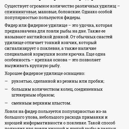
Существует огромное количество различных удилищ –
спиннинговые
, маховые, болонские. Однако особой
популярностью пользуются фидеры.
Фидер или фидерное удилище – это удочка, которая
предназначена для ловли рыбы на дне. Также ее
называют английской донкой. От обычных снастей
удилище отличает тонкий кончик, который
сигнализирует о поклевке, а также наличие
специальной кормушки возле крючка. Еще одна
особенность – крепкая основа – это позволяет
выуживать крупную рыбу.
Хорошее фидерное удилище оснащено:
рукоятью, сделанной из резины или пробки;
большим количеством колец, соединенных
штекерным образом;
сменным верхним хлыстом.
Ловля на фидер пользуется популярностью из-за
большого улова, небольшого расхода приманки и
хорошей информативности о поклевке. Такой способ
подходит для ловли хищной и другой рыбы в разных