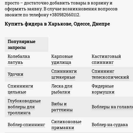
просто – достаточно добавить товары в корзину и
оформить заявку. В случае возникновения вопросов
звоните по телефону +380982660112.
Купить фидера в Харькове, Одессе, Днепре
Популярные
запросы
Колебалка
Карповые
Кастинговый
латунь
удилища
спиннинг
Спиннинги
Спиннинг
Удочки
штекерные
телескопический
Спиннинги
Леска для
Фидерные
цельные
рыбалки
кормушки
Глубоководные
Вибы и
воблеры для
Воблеры на голавл
раттлины
троллинга
Силиконовые
Воблер спиннинг
Воблер на судака
приманки