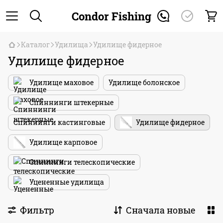
Condor Fishing
Каталог
Удилища
Удилище фидерное
Удилище фидерное
Удилище маховое
Удилище болонское
Спиннинги штекерные
Спиннинги кастинговые
Удилище фидерное
Удилище карповое
Спиннинги телескопические
Уцененные удилища
Фильтр
Сначала новые