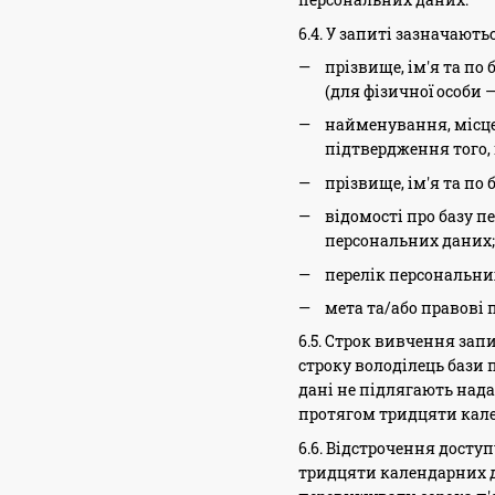
6.4. У запиті зазначаютьс
прізвище, ім'я та по
(для фізичної особи 
найменування, місцез
підтвердження того,
прізвище, ім'я та по
відомості про базу п
персональних даних;
перелік персональни
мета та/або правові 
6.5. Строк вивчення зап
строку володілець бази 
дані не підлягають над
протягом тридцяти кале
6.6. Відстрочення досту
тридцяти календарних д