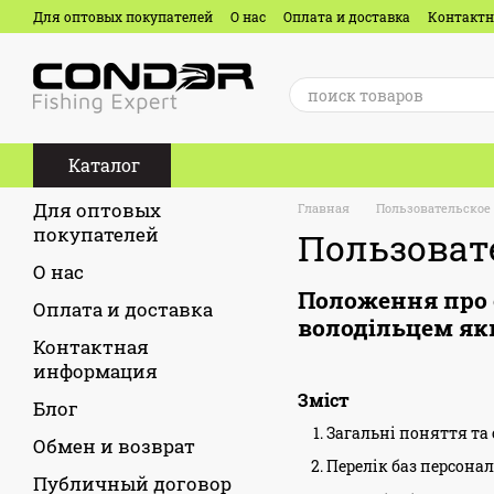
Перейти к основному контенту
Для оптовых покупателей
О нас
Оплата и доставка
Контакт
Отзывы о магазине
Каталог
Для оптовых
Главная
Пользовательское
покупателей
Пользоват
О нас
Положення про 
Оплата и доставка
володільцем як
Контактная
информация
Зміст
Блог
Загальні поняття та
Обмен и возврат
Перелік баз персона
Публичный договор