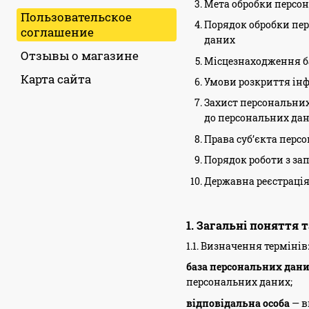
Мета обробки персо
Пользовательское
Порядок обробки пер
соглашение
даних
Отзывы о магазине
Місцезнаходження б
Карта сайта
Умови розкриття інф
Захист персональних
до персональних дан
Права суб’єкта перс
Порядок роботи з за
Державна реєстрація
1. Загальні поняття 
1.1. Визначення термінів
база персональних дан
персональних даних;
відповідальна особа
— в