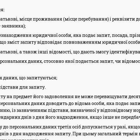
я:
 батькові, місце проживання (місце перебування) і реквізити 
— заявника);
находження юридичної особи, яка подає запит, посада, прізвищ
 що зміст запиту відповідає повноваженням юридичної особи
 батькові, а також інші відомості, що дають змогу ідентифікува
ерсональних даних, стосовно якої подається запит, чи відомос
х даних, що запитуються;
підстави для запиту.
иту на предмет його задоволення не може перевищувати деся
персональних даних доводить до відома особи, яка подає запи
анню, із зазначенням підстави, визначеної у відповідному н
ндарних днів з дня його надходження, якщо інше не передба
пу до персональних даних третіх осіб допускається у разі, якщ
нів з дня надходження запиту. При цьому загальний термін 