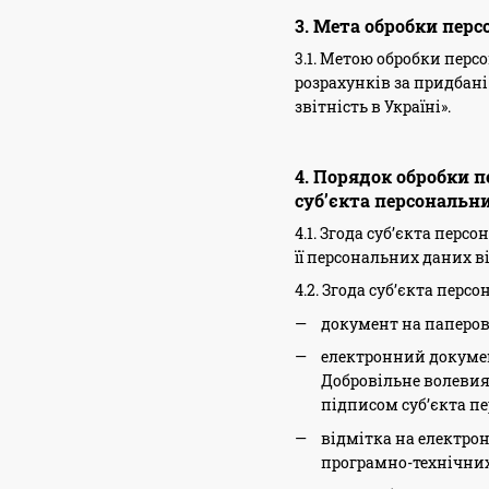
3. Мета обробки пер
3.1. Метою обробки перс
розрахунків за придбані
звітність в Україні».
4. Порядок обробки 
суб’єкта персональн
4.1. Згода суб’єкта пер
її персональних даних в
4.2. Згода суб’єкта пер
документ на паперово
електронний документ
Добровільне волевия
підписом суб’єкта п
відмітка на електро
програмно-технічних