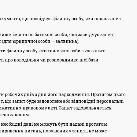
документа, що посвідчує фізичну особу, яка подає запит
е, ім'я та по батькові особи, яка засвідчує запит;
 (для юридичної особи — заявника);
ти фізичну особу, стосовно якої робиться запит;
ті про володільця чи розпорядника цієї бази
ти робочих днів з дня його надходження. Протягом цього
т, що запит буде задоволене або відповідні персональні
ормативно-правовому акті. Запит задовольняється
чено законом.
о необхідні дані не можуть бути надані протягом
вирішення питань, порушених у запиті, не може