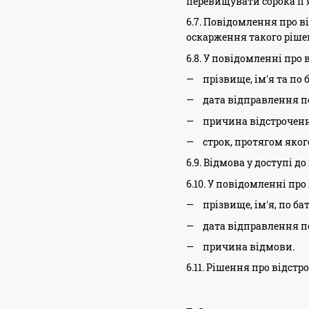
перевищувати сорока п'
6.7. Повідомлення про в
оскарження такого ріше
6.8. У повідомленні про
прізвище, ім'я та по 
дата відправлення п
причина відстроченн
строк, протягом яког
6.9. Відмова у доступі 
6.10. У повідомленні пр
прізвище, ім'я, по ба
дата відправлення п
причина відмови.
6.11. Рішення про відст