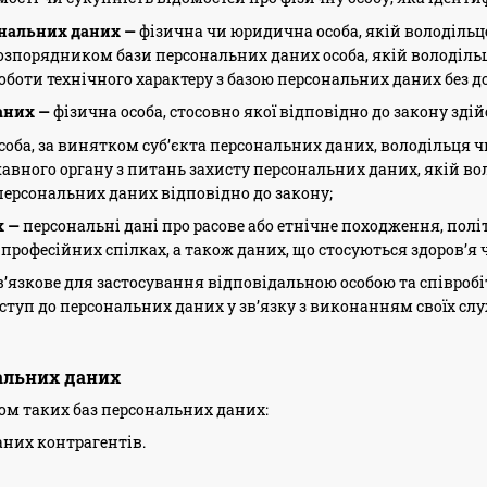
ональних даних —
фізична чи юридична особа, якій володільц
є розпорядником бази персональних даних особа, якій володі
боти технічного характеру з базою персональних даних без д
аних —
фізична особа, стосовно якої відповідно до закону зді
соба, за винятком суб’єкта персональних даних, володільця
авного органу з питань захисту персональних даних, якій в
персональних даних відповідно до закону;
х —
персональні дані про расове або етнічне походження, політ
 професійних спілках, а також даних, що стосуються здоров’я 
ов’язкове для застосування відповідальною особою та співро
ступ до персональних даних у зв’язку з виконанням своїх слу
нальних даних
ком таких баз персональних даних:
аних контрагентів.