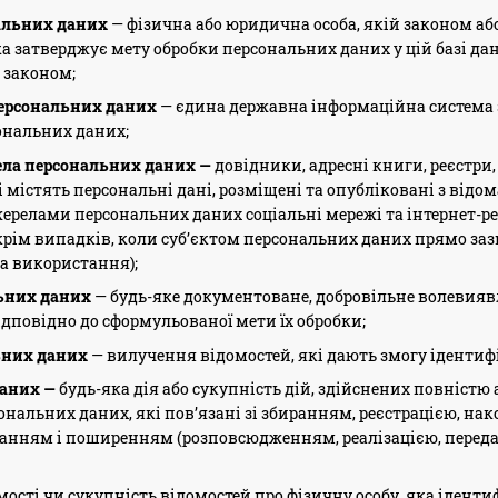
альних даних
— фізична або юридична особа, якій законом аб
ка затверджує мету обробки персональних даних у цій базі да
 законом;
персональних даних
— єдина державна інформаційна система 
ональних даних;
ела персональних даних —
довідники, адресні книги, реєстри,
кі містять персональні дані, розміщені та опубліковані з від
релами персональних даних соціальні мережі та інтернет-ре
окрім випадків, коли суб’єктом персональних даних прямо заз
та використання);
льних даних
— будь-яке документоване, добровільне волевияв
ідповідно до сформульованої мети їх обробки;
ьних даних
— вилучення відомостей, які дають змогу ідентиф
даних —
будь-яка дія або сукупність дій, здійснених повністю
сональних даних, які пов’язані зі збиранням, реєстрацією, н
нням і поширенням (розповсюдженням, реалізацією, переда
мості чи сукупність відомостей про фізичну особу, яка ідент