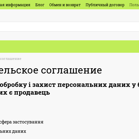
ная информация
Блог
Обмен и возврат
Публичный договор
Поль
 соглашение
ельское соглашение
обробку і захист персональних даних у
их є продавець
 сфера застосування
льних даних