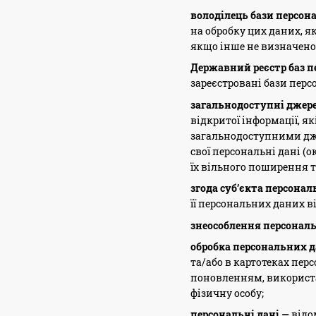
володілець бази персон
на обробку цих даних, я
якщо інше не визначено
Державний реєстр баз 
зареєстровані бази перс
загальнодоступні джер
відкритої інформації, я
загальнодоступними дже
свої персональні дані (
їх вільного поширення 
згода суб’єкта персона
її персональних даних в
знеособлення персонал
обробка персональних 
та/або в картотеках пер
поновленням, використа
фізичну особу;
персональні дані —
відо