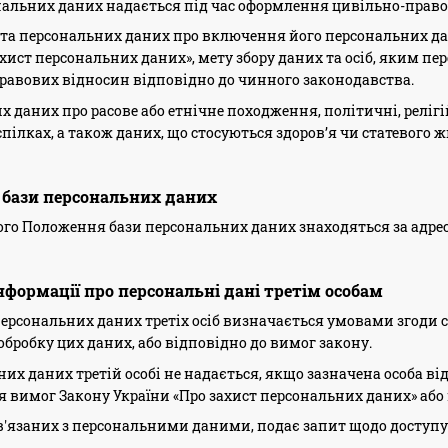
сональних даних надається під час оформлення цивільно-прав
єкта персональних даних про включення його персональних да
хист персональних даних», мету збору даних та осіб, яким пе
авових відносин відповідно до чинного законодавства.
их даних про расове або етнічне походження, політичні, реліг
пілках, а також даних, що стосуються здоров’я чи статевого ж
 бази персональних даних
2 цього Положення бази персональних даних знаходяться за адр
нформації про персональні дані третім особам
 персональних даних третіх осіб визначається умовами згоди 
бробку цих даних, або відповідно до вимог закону.
ьних даних третій особі не надається, якщо зазначена особа в
 вимог Закону України «Про захист персональних даних» або 
пов'язаних з персональними даними, подає запит щодо доступу