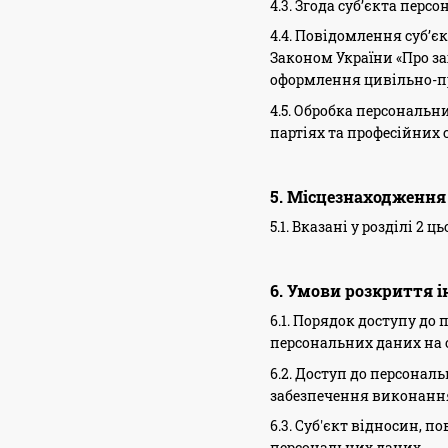
4.3. Згода суб’єкта пер
4.4. Повідомлення суб’
Законом України «Про за
оформлення цивільно-пр
4.5. Обробка персональн
партіях та професійних с
5. Місцезнаходження
5.1. Вказані у розділі 
6. Умови розкриття і
6.1. Порядок доступу до
персональних даних на о
6.2. Доступ до персонал
забезпечення виконання
6.3. Суб'єкт відносин, 
персональних даних.