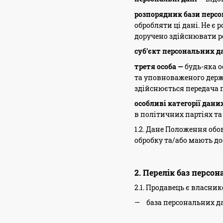
розпорядник бази перс
обробляти ці дані. Не 
доручено здійснювати ро
суб’єкт персональних д
третя особа —
будь-яка о
та уповноваженого держ
здійснюється передача 
особливі категорії дани
в політичних партіях та
1.2. Дане Положення об
обробку та/або мають до
2. Перелік баз персо
2.1. Продавець є власни
база персональних д