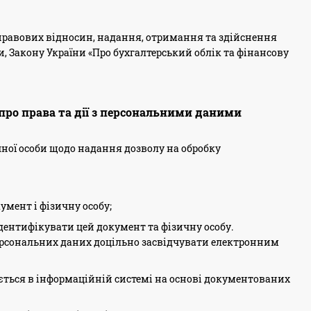
о-правових відносин, надання, отримання та здійснення
и, Закону України «Про бухгалтерський облік та фінансову
про права та дії з персональними даними
чної особи щодо надання дозволу на обробку
умент і фізичну особу;
дентифікувати цей документ та фізичну особу.
персональних даних доцільно засвідчувати електронним
яється в інформаційній системі на основі документованих