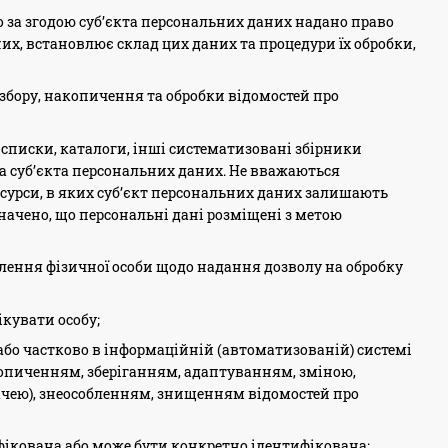
о за згодою суб’єкта персональних даних надано право
них, встановлює склад цих даних та процедури їх обробки,
збору, накопичення та обробки відомостей про
 списки, каталоги, інші систематизовані збірники
ома суб’єкта персональних даних. Не вважаються
сурси, в яких суб’єкт персональних даних залишають
начено, що персональні дані розміщені з метою
лення фізичної особи щодо надання дозволу на обробку
ікувати особу;
 або частково в інформаційній (автоматизованій) системі
акопиченням, зберіганням, адаптуванням, зміною,
чею), знеособленням, знищенням відомостей про
ифікована або може бути конкретно ідентифікована;