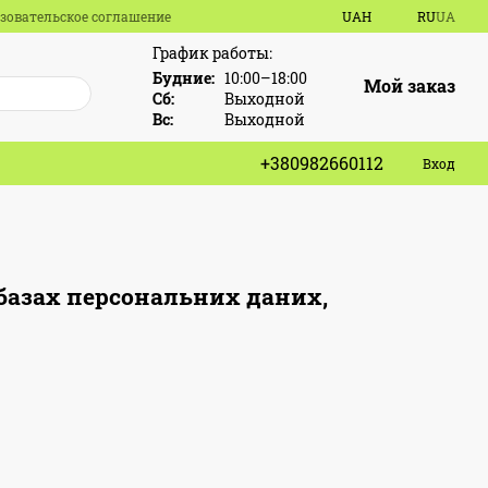
зовательское соглашение
UAH
RU
UA
График работы:
Будние:
10:00–18:00
Мой заказ
Сб:
Выходной
Вс:
Выходной
+380982660112
Вход
 базах персональних даних,