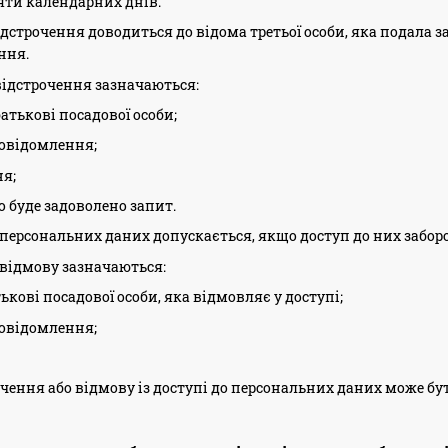
яти календарних днів.
ідстрочення доводиться до відома третьої особи, яка подала 
ння.
 відстрочення зазначаються:
батькові посадової особи;
овідомлення;
я;
о буде задоволено запит.
до персональних даних допускається, якщо доступ до них заборо
о відмову зазначаються:
тькові посадової особи, яка відмовляє у доступі;
овідомлення;
рочення або відмову із доступі до персональних даних може бу