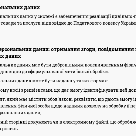
сональних даних
ональних даних у системі є забезпечення реалізації цивільн
 товари та послуги відповідно до Податкового кодексу Україн
персональних даних: отримання згоди, повідомлення 
их даних
сональних даних має бути добровільним волевиявленням фізи
ідповідно до сформульованої мети їхньої обробки.
сональних даних може бути надана у таких формах:
му носії з реквізитами, що дає змогу ідентифікувати цей док
, який має містити обов’язкові реквізити, що дають змогу і
влення фізичної особи щодо надання дозволу на обробку її 
ерсональних даних;
нній сторінці документа чи в електронному файлі, що обробл
 рішень.