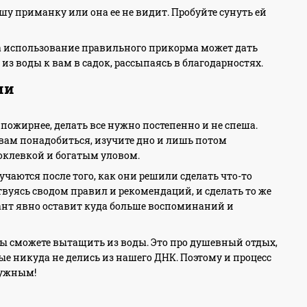
ашу приманку или она ее не видит. Пробуйте сунуть ей
да использование правильного прикорма может дать
з воды к вам в садок, рассыпаясь в благодарностях.
ции
 пожирнее, делать все нужно постепенно и не спеша.
т вам понадобиться, изучите дно и лишь потом
поклевкой и богатым уловом.
чаются после того, как они решили сделать что-то
твуясь сводом правил и рекомендаций, и сделать то же
иант явно оставит куда больше воспоминаний и
 вы сможете вытащить из воды. Это про душевный отдых,
ые никуда не делись из нашего ДНК. Поэтому и процесс
 нужным!