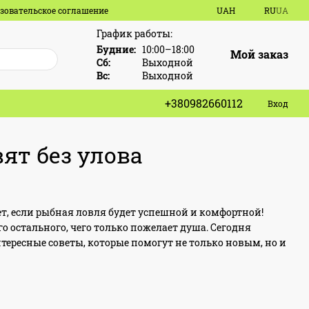
зовательское соглашение
UAH
RU
UA
График работы:
Будние:
10:00–18:00
Мой заказ
Сб:
Выходной
Вс:
Выходной
+380982660112
Вход
ят без улова
ет, если рыбная ловля будет успешной и комфортной!
го остального, чего только пожелает душа. Сегодня
нтересные советы, которые помогут не только новым, но и