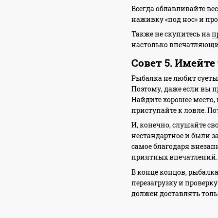
Всегда облавливайте вес
наживку «под нос» и про
Также не скупитесь на
п
настолько впечатляющие
Совет 5. Имейт
Рыбалка не любит суеты 
Поэтому, даже если вы п
Найдите хорошее место, 
приступайте к ловле. П
И, конечно, слушайте св
нестандартное и были з
самое благодаря внезап
приятных впечатлений
В конце концов, рыбалк
перезагрузку и проверк
должен доставлять тольк