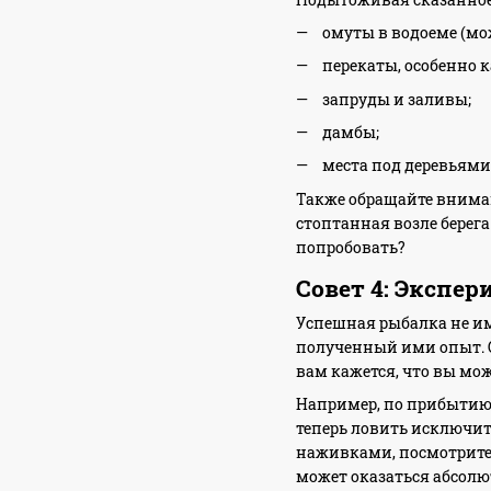
омуты в водоеме (м
перекаты, особенно 
запруды и заливы;
дамбы;
места под деревьям
Также обращайте вниман
стоптанная возле берега
попробовать?
Совет 4: Экспе
Успешная рыбалка не име
полученный ими опыт. О
вам кажется, что вы мож
Например, по прибытию 
теперь ловить исключит
наживками, посмотрите, 
может оказаться абсолю