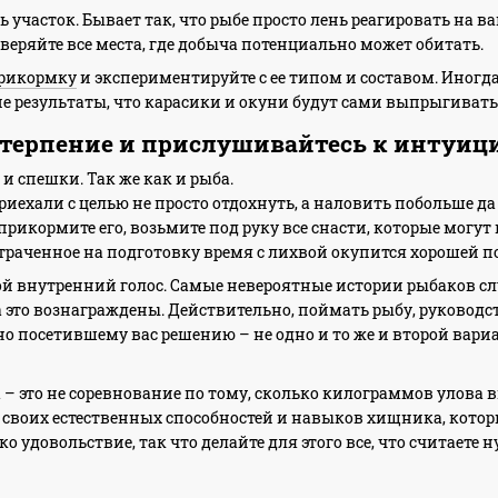
ь участок. Бывает так, что рыбе просто лень реагировать на в
веряйте все места, где добыча потенциально может обитать.
рикормку
и экспериментируйте с ее типом и составом. Иног
 результаты, что карасики и окуни будут сами выпрыгивать и
е терпение и прислушивайтесь к интуи
и спешки. Так же как и рыба.
риехали с целью не просто отдохнуть, а наловить побольше да
прикормите его, возьмите под руку все снасти, которые могу
отраченное на подготовку время с лихвой окупится хорошей 
ой внутренний голос. Самые невероятные истории рыбаков слу
а это вознаграждены. Действительно, поймать рыбу, руководс
но посетившему вас решению – не одно и то же и второй вар
.
а – это не соревнование по тому, сколько килограммов улова
у своих естественных способностей и навыков хищника, котор
о удовольствие, так что делайте для этого все, что считаете