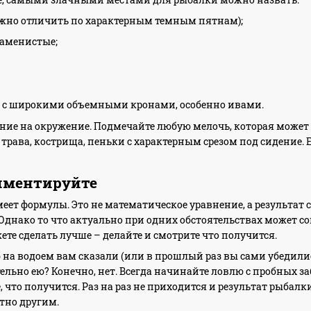
ожно отличить по характерным темным пятнам);
каменистые;
и с широкими объемными кронами, особенно ивами.
ие на окружение. Подмечайте любую мелочь, которая может с
 трава, кострища, пеньки с характерным срезом под сидение. Е
риментируйте
ет формулы. Это не математическое уравнение, а результат 
днако то что актуально при одних обстоятельствах может со
ете сделать лучше – делайте и смотрите что получится.
на водоем вам сказали (или в прошлый раз вы сами убедили
ельно ею? Конечно, нет. Всегда начинайте ловлю с пробных з
что получится. Раз на раз не приходится и результат рыбалки
тно другим.