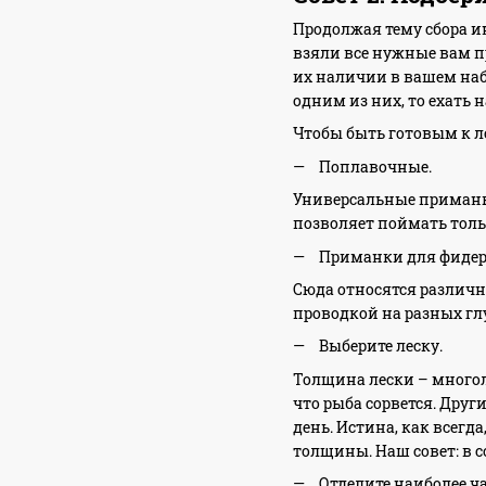
Продолжая тему сбора ин
взяли все нужные вам п
их наличии в вашем набо
одним из них, то ехать 
Чтобы быть готовым к л
Поплавочные.
Универсальные приманки
позволяет поймать толь
Приманки для фидер
Сюда относятся различн
проводкой на разных гл
Выберите леску.
Толщина лески – многол
что рыба сорвется. Друг
день. Истина, как всегда
толщины. Наш совет: в 
Отделите наиболее ч