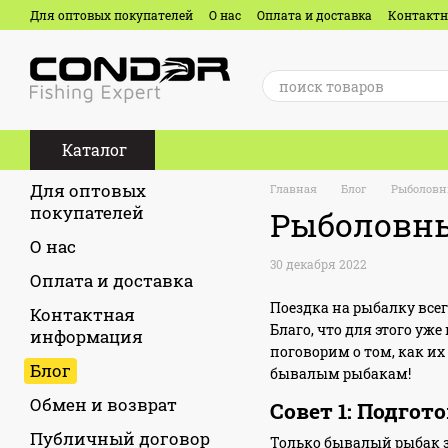
Перейти к основному контенту
Для оптовых покупателей
О нас
Оплата и доставка
Контакт
Отзывы о магазине
Каталог
Для оптовых
Главная
Блог
Рыболовны
покупателей
Рыболовные
О нас
30 декабря 2022
Оплата и доставка
Поездка на рыбалку все
Контактная
Благо, что для этого уж
информация
поговорим о том, как их
Блог
бывалым рыбакам!
Обмен и возврат
Совет 1: Подгот
Публичный договор
Только бывалый рыбак з