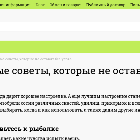
ная информация
Блог
Обмен и возврат
Публичный договор
Поль
е советы, которые не оставят без улова
 советы, которые не остав
гда дарит хорошее настроение. А еще лучшим настроение стан
е изобрели сотни различных снастей,
удилищ
, прикормок и все
 выбирать, когда и как использовать, а также дадим другие и
овьтесь к рыбалке
нает, какие чувства испытываешь,