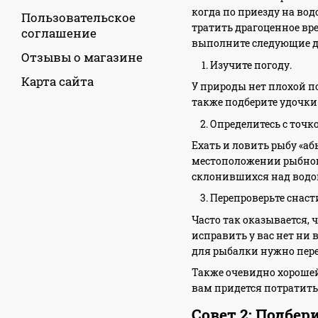
когда по приезду на во
Пользовательское
тратить драгоценное вре
соглашение
выполните следующие д
Отзывы о магазине
Изучите погоду.
Карта сайта
У природы нет плохой по
также подберите удочки
Определитесь с точк
Ехать и ловить рыбу «аб
местоположении рыбного
склонившихся над водой
Перепроверьте снаст
Часто так оказывается, 
исправить у вас нет ни 
для рыбалки нужно пере
Также очевидно хорошей 
вам придется потратить 
Совет 2: Подбер