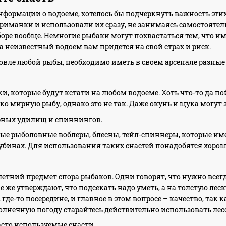
формации о водоеме, хотелось бы подчеркнуть важность этих 
риманки и использовали их сразу, не занимаясь самостоятел
ре вообще. Немногие рыбаки могут похвастаться тем, что име
на неизвестный водоем вам придется на свой страх и риск.
овле любой рыбы, необходимо иметь в своем арсенале разные
, которые будут кстати на любом водоеме. Хоть что-то да п
ко мирную рыбу, однако это не так. Даже окунь и щука могут
ных удилищ и спиннингов.
ые рыболовные воблеры, блесны, тейл-спиннеры, которые им
убинах. Для использования таких снастей понадобятся хор
етний предмет спора рыбаков. Одни говорят, что нужно всегд
ие же утверждают, что подсекать надо уметь, а на толстую л
, где-то посередине, и главное в этом вопросе – качество, та
солнечную погоду старайтесь действительно использовать лес
асто используемые снасти.