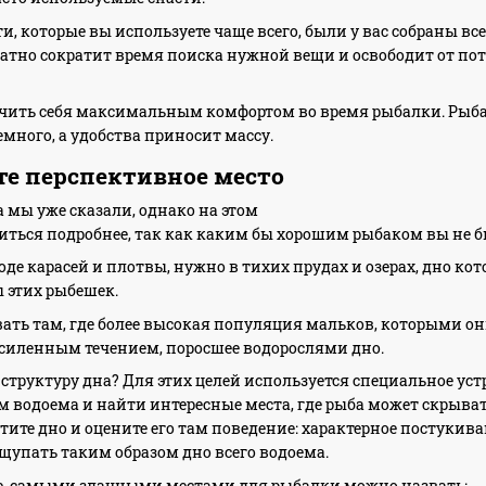
и, которые вы используете чаще всего, были у вас собраны вс
тно сократит время поиска нужной вещи и освободит от по
ечить себя максимальным комфортом во время рыбалки. Рыба
емного, а удобства приносит массу.
ите перспективное место
а мы уже сказали, однако на этом
иться подробнее, так как каким бы хорошим рыбаком вы не был
де карасей и плотвы, нужно в тихих прудах и озерах, дно ко
 этих рыбешек.
ть там, где более высокая популяция мальков, которыми о
усиленным течением, поросшее водорослями дно.
 структуру дна? Для этих целей используется специальное ус
ем водоема и найти интересные места, где рыба может скрыва
тите дно и оцените его там поведение: характерное постукив
упать таким образом дно всего водоема.
, самыми злачными местами для рыбалки можно назвать: