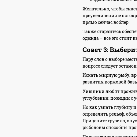
Желательно, чтобы снаст
преувеличения многокра
прямо сейчас воблер.
Также старайтесь обесп
одежда – все это стоит н
Совет 3: Выбер
Пару слов о выборе мест
вопросе следует останов
Искать мирную рыбу, вро
развития кормовой базы
Хищники любят прожива
углубления, позиции с 
Но как узнать глубину и
определить рельеф, объ
Прицепите грузило, опус
рыболовы способны прощ
Подытоживая сказанное