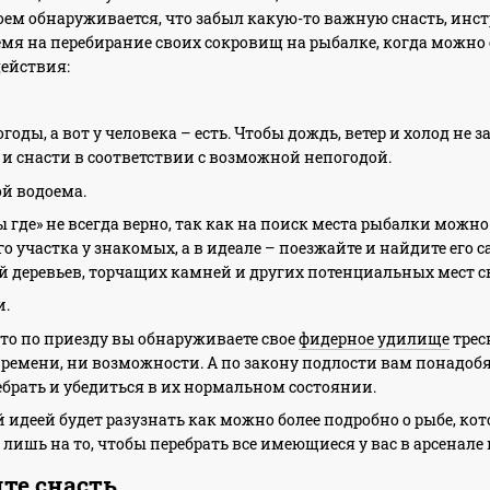
доем обнаруживается, что забыл какую-то важную снасть, и
мя на перебирание своих сокровищ на рыбалке, когда можно 
ействия:
годы, а вот у человека – есть. Чтобы дождь, ветер и холод не
 и снасти в соответствии с возможной непогодой.
ой водоема.
ы где» не всегда верно, так как на поиск места рыбалки можн
 участка у знакомых, а в идеале – поезжайте и найдите его 
 деревьев, торчащих камней и других потенциальных мест 
и.
что по приезду вы обнаруживаете свое
фидерное удилище
трес
времени, ни возможности. А по закону подлости вам понадобя
брать и убедиться в их нормальном состоянии.
идеей будет разузнать как можно более подробно о рыбе, кото
лишь на то, чтобы перебрать все имеющиеся у вас в арсенале
ите снасть