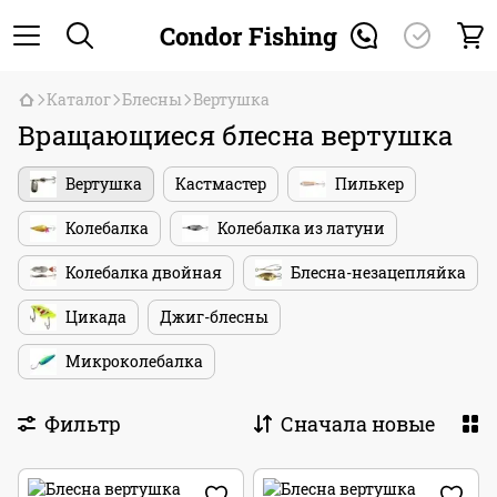
Condor Fishing
Каталог
Блесны
Вертушка
Вращающиеся блесна вертушка
Вертушка
Кастмастер
Пилькер
Колебалка
Колебалка из латуни
Колебалка двойная
Блесна-незацепляйка
Цикада
Джиг-блесны
Микроколебалка
Фильтр
Сначала новые