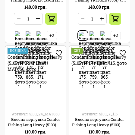
цвет: 175
цвет: 175
140.00 грн.
140.00 грн.
+2
+2
НОВИНКА
ХИТ
Артикул: 5103_24_MAT060
Артикул: 5103_7_115
Блесна вертушка Condor
Блесна вертушка Condor
Fishing Long Heavy (5103) №3
Fishing Long Heavy (5103) №1
24г Цвет: MAT060
7г Цвет: 115
110.00 грн.
110.00 грн.