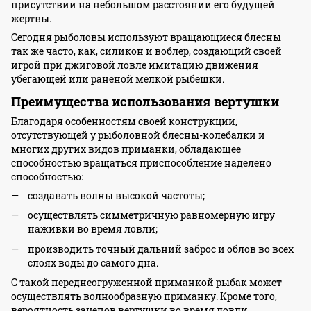
присутствии на небольшом расстоянии его будущей
жертвы.
Сегодня рыболовы используют вращающиеся блесны
так же часто, как, силикон и воблер, создающий своей
игрой при джиговой ловле имитацию движения
убегающей или раненой мелкой рыбешки.
Преимущества использования вертушки
Благодаря особенностям своей конструкции,
отсутствующей у рыболовной
блесны-колебалки
и
многих других видов приманки, обладающее
способностью вращаться приспособление наделено
способностью:
создавать волны высокой частоты;
осуществлять симметричную равномерную игру
наживки во время ловли;
производить точный дальний заброс и облов во всех
слоях воды до самого дна.
С такой переднеогруженной приманкой рыбак может
осуществлять волнообразную приманку. Кроме того,
вероятность зацепов вертушки во время ловли