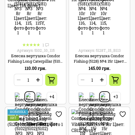
1
Артикул: 5102_10_115
Артикул: 5128T_15_B113
Блесна вертушка Condor
Блесна вертушка Condor
Fishing Long Caterpillar (5102)
Fishing (5128) №4 15г Цвет:
№3 10г Цвет: 115
B113
110.00 грн.
145.00 грн.
+4
+3
НОВИНКА
ХИТ