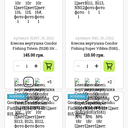
Артикул: 5128T_10_B121
Артикул: 5181_18_CB12
Блесна вертушка Condor
Блесна вертушка Condor
Fishing Totem (5128) 10г
Fishing Super Vibbra (5181)
Цвет: B121
№6 18г Цвет: CB12
145.00 грн.
110.00 грн.
+5
+2
НОВИНКА
НОВИНКА