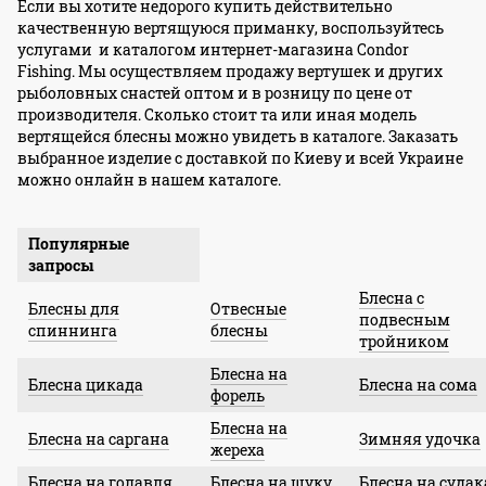
Если вы хотите недорого купить действительно
качественную вертящуюся приманку, воспользуйтесь
услугами и каталогом интернет-магазина Condor
Fishing. Мы осуществляем продажу вертушек и других
рыболовных снастей оптом и в розницу по цене от
производителя. Сколько стоит та или иная модель
вертящейся блесны можно увидеть в каталоге. Заказать
выбранное изделие с доставкой по Киеву и всей Украине
можно онлайн в нашем каталоге.
Популярные
запросы
Блесна с
Блесны для
Отвесные
подвесным
спиннинга
блесны
тройником
Блесна на
Блесна цикада
Блесна на сома
форель
Блесна на
Блесна на саргана
Зимняя удочка
жереха
Блесна на голавля
Блесна на щуку
Блесна на судак