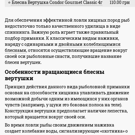
⭐
Блесна Вертушка Condor Gourmet Classic 4г
110.00 грн
Для обеспечения эффективной ловли хищных пород рыб
недостаточно только качественного удилища в виде
спиннинга. Важную роль играет также правильный
подбор приманки. К классическим видам наживки,
наряду с одинарными и
двойными колеблющимися
блеснами
, относятся осуществляющие вращение вокруг
своей оси рыболовные снасти, получившие название
блесен вертушек.
Особенности
вращающиеся блесны
вертушки
Принцип действия данного вида рыболовной приманки
основан на способности хищника улавливать движение
возможной добычи одним из имеющихся у них органов
чувств (например, у щуки это боковая полоса на теле).
Конструкция вертушки предполагает наличие лепестка,
который вращается вокруг своей оси.
Во время ловли рыбы своим движением наживка
создает колебание воды, сигнализирующее «охотника» о