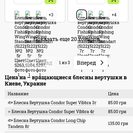
+3
+4
Показать еще 20 товаров
Назад
Вперед
1
из 3
Цена на – вращающиеся блесны вертушки в
Киеве, Украине
Название
Цена
🐟
Блесна Вертушка Condor Super Vibbra 3г
85.00 грн
⭐
Блесна Вертушка Condor Super Vibbra 4г
85.00 грн
🐟
Блесна Вертушка Condor Long Chip
135.00 грн
Tandem 8г