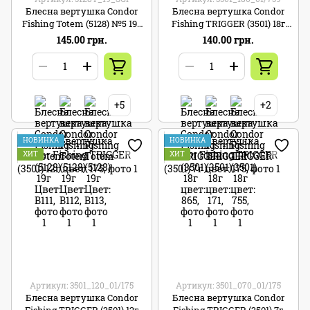
Блесна вертушка Condor
Блесна вертушка Condor
Fishing Totem (5128) №5 19г
Fishing TRIGGER (3501) 18г
Цвет: SGI
цвет: 759
145.00 грн.
140.00 грн.
+5
+2
НОВИНКА
НОВИНКА
ХИТ
ХИТ
Артикул: 3501_120_01/175
Артикул: 3501_070_01/175
Блесна вертушка Condor
Блесна вертушка Condor
Fishing TRIGGER (3501) 12г
Fishing TRIGGER (3501) 7г