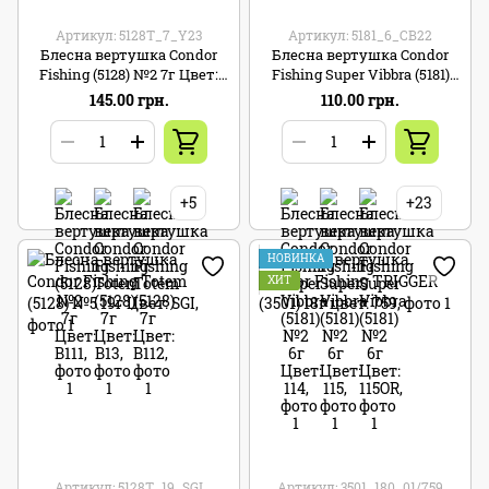
Артикул: 5128T_7_Y23
Артикул: 5181_6_CB22
Блесна вертушка Condor
Блесна вертушка Condor
Fishing (5128) №2 7г Цвет:
Fishing Super Vibbra (5181)
Y23
№2 6г Цвет: CB22
145.00 грн.
110.00 грн.
+5
+23
НОВИНКА
ХИТ
Артикул: 5128T_19_SGI
Артикул: 3501_180_01/759