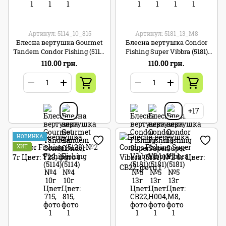
Артикул: 5114_10_815
Артикул: 5181_13_M8
Блесна вертушка Gourmet
Блесна вертушка Condor
Tandem Condor Fishing (5114)
Fishing Super Vibbra (5181)
№4 10г Цвет: 815
№5 13г Цвет: M8
110.00 грн.
110.00 грн.
+17
НОВИНКА
ХИТ