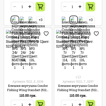
+3
+3
1
Артикул: 5122_5_S234
Артикул: 5122_7_S297
Блешня вертушка Condor
Блешня вертушка Condor
Fishing Wing Standart (5122)
Fishing Wing Standart (5122)
№2 5г Цвет: S234
7г Цвет: S297
110.00 грн.
110.00 грн.