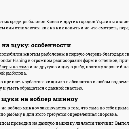
тью среди рыболовов Киева и других городов Украины являе
м они отличаются, как на них ловить и на что смотреть, пере
 на щуку: особенности
полюбился многим рыболовам в первую очередь благодаря св
Condor Fishing в огромном разнообразии форм и оттенков, при
блеры на сома
и на другую хищную рыбу, поэтому хороший на
ей рыболова.
 привлечь зубастого хищника в абсолютно в любом водоеме и
 и уметь обращаться с данной снастью.
 щуки на воблер минноу
на воблер минноу заключается в том, что сама по себе прима
но рыбаку и для этого требуется определенная сноровка.
ом проводки на данную наживку является твичинг. Выполн