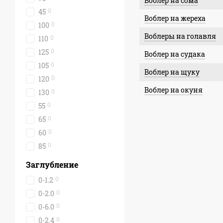
Воблер на сома
0
45
Воблер на жереха
0
100
Воблеры на голавля
0
110
0
125
Воблер на судака
0
105
Воблер на щуку
0
120
Воблер на окуня
0
130
0
55
0
65
0
60
0
85
Заглубление
0
0-1.2
0
0-2.0
0
0-6.0
0
0-2.4