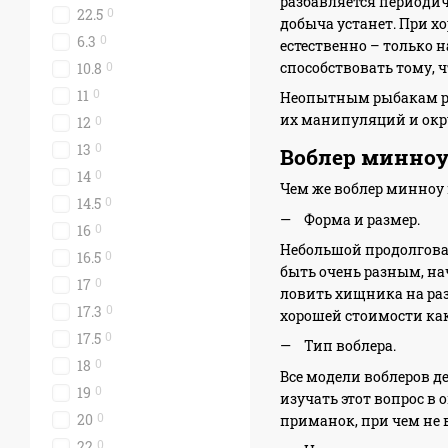
разбавляется периоди
0
22.5
добыча устанет. При 
0
6.3
естественно – только 
способствовать тому, 
0
10.8
0
11
Неопытным рыбакам рек
их манипуляций и окру
0
12
0
13
Воблер минноу
0
14
Чем же воблер минноу 
0
14.5
Форма и размер.
0
16
Небольшой продолговат
0
16.5
быть очень разным, н
0
17
ловить хищника на разн
0
17.3
хорошей стоимости как
0
17.5
Тип воблера.
0
18
Все модели воблеров д
0
19
изучать этот вопрос в 
0
20
приманок, при чем не 
0
22