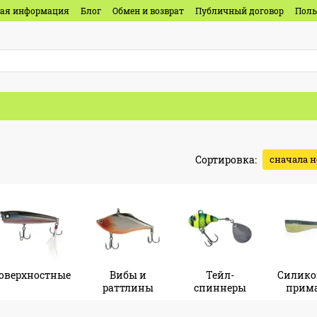
ная информация
Блог
Обмен и возврат
Публичный договор
Поль
Сортировка:
сначала 
оверхностные
Вибы и
Тейл-
Силико
раттлины
спиннеры
прим