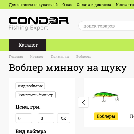
Перейти к основному контенту
Для оптовых покупателей
О нас
Оплата и доставка
Контакт
Отзывы о магазине
Каталог
Главная
Каталог
Приманки
Воблеры
Воблер минноу на щуку
Вид воблера:
Очистить фильтр
Цена, грн.
От Цена, грн.
До Цена, грн.
Воблеры
П
OK
Вид воблера