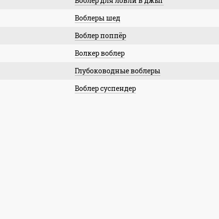
Воблер для ловли в джыг
Воблеры шед
Воблер поппёр
Волкер воблер
Глубоководные воблеры
Воблер суспендер