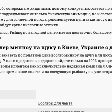
собо осторожным хищникам, поэтому конкретных советов по 
 подразумевает не только физическую анимацию, но и светову
ому для солнечной погоды рекомендуется купить минноу с им
ойдут яркие кислотные оттенки.
Condor Fishing по выгодной цене имеется достаточно большое
я.
лер минноу на щуку в Киеве, Украине с 
 и заказать по приятной цене воблер минноу на щуку или люб
g. У нас в продаже вы недорого найдете только на 100% провер
 своим клиентам как исключительно надежная компания. Оп
вовремя ваши снасти и на следующую рыбалку вы уже отправи
Воблеры для лайта