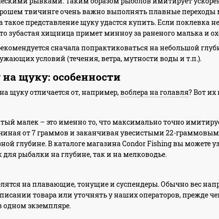
ческими рывками. Таким образом рыболов имитирует ускорен
хорошем твичинге очень важно выполнять плавные переходы
на такое представление щуку удастся купить. Если поклевка н
что зубастая хищница примет минноу за раненого малька и ох
омендуется сначала попрактиковаться на небольшой глубине
жающих условий (течения, ветра, мутности воды и т.п.).
 на щуку: особенности
на щуку отличается от, например,
воблера на голавля
? Вот их
ый малек – это именно то, что максимально точно имитируе
ачиная от 7 граммов и заканчивая увесистыми 22-граммовым
ой глубине. В каталоге магазина Condor Fishing вы можете у
 для рыбалки на глубине, так и на мелководье.
елятся на плавающие, тонущие и суспендеры. Обычно вес напр
описании товара или уточнять у наших операторов, прежде че
в одном экземпляре.