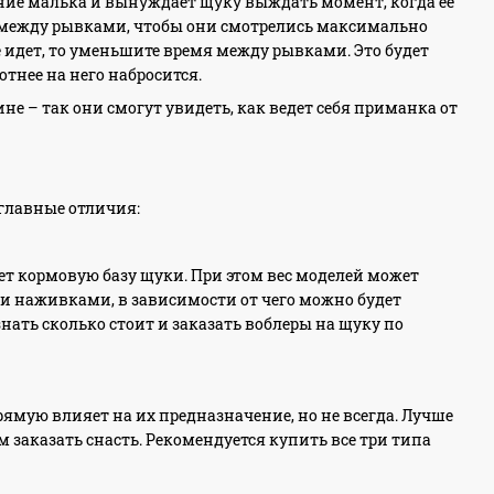
ие малька и вынуждает щуку выждать момент, когда ее
 между рывками, чтобы они смотрелись максимально
е идет, то уменьшите время между рывками. Это будет
отнее на него набросится.
 – так они смогут увидеть, как ведет себя приманка от
 главные отличия:
т кормовую базу щуки. При этом вес моделей может
и наживками, в зависимости от чего можно будет
знать сколько стоит и заказать воблеры на щуку по
ямую влияет на их предназначение, но не всегда. Лучше
м заказать снасть. Рекомендуется купить все три типа