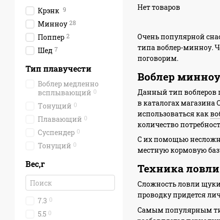
Нет товаров
9
Крэнк
28
Минноу
2
Очень популярной снас
Поппер
типа воблер-минноу. Че
7
Шед
поговорим.
Тип плавучести
Воблер минноу
Воблер медленно
0
Данный тип воблеров 
всплывающий
в каталогах магазина 
0
Tонущий
использоваться как
во
0
Плавающий
количество потребност
0
Суспендер
С их помощью несложно
0
Тонущий
местную кормовую базу
Вес,г
Техника ловли
Сложность ловли щуки 
проводку придется лич
0
7.3
Самым популярным тип
0
5.5