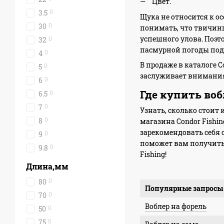
Цвет.
0
3.5
Щука не относится к о
0
30
понимать, что твичинг
успешного улова. Поэт
0
32
пасмурной погоды под
0
4
В продаже в каталоге 
0
5
заслуживает внимани
0
6
Где купить воб
0
6.5
0
7
Узнать, сколько стоит
0
8
магазина Condor Fishin
зарекомендовать себя
0
9
поможет вам получить 
0
9.8
Fishing!
Длина,мм
0
80
Популярные запросы
0
70
Воблер на форель
0
50
0
75