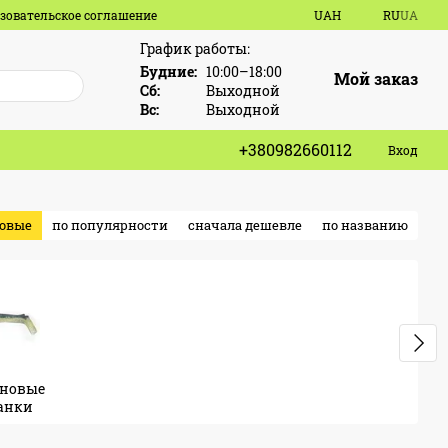
зовательское соглашение
UAH
RU
UA
График работы:
Будние:
10:00–18:00
Мой заказ
Сб:
Выходной
Вс:
Выходной
+380982660112
Вход
новые
по популярности
сначала дешевле
по названию
новые
анки