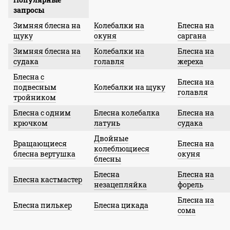
запросы
Зимняя блесна на
Колебалки на
Блесна на
щуку
окуня
саргана
Зимняя блесна на
Колебалки на
Блесна на
судака
голавля
жереха
Блесна с
Блесна на
подвесным
Колебалки на щуку
голавля
тройником
Блесна с одним
Блесна колебалка
Блесна на
крючком
латунь
судака
Двойные
Вращающиеся
Блесна на
колеблющиеся
блесна вертушка
окуня
блесны
Блесна
Блесна на
Блесна кастмастер
незацепляйка
форель
Блесна на
Блесна пилькер
Блесна цикада
сома