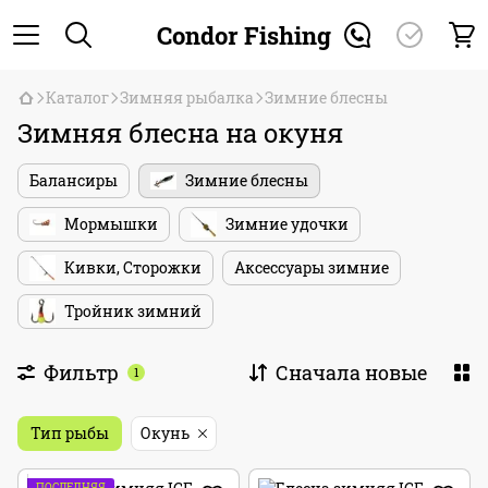
Condor Fishing
Каталог
Зимняя рыбалка
Зимние блесны
Зимняя блесна на окуня
Балансиры
Зимние блесны
Мормышки
Зимние удочки
Кивки, Сторожки
Аксессуары зимние
Тройник зимний
Фильтр
Сначала новые
1
Тип рыбы
Окунь
ПОСЛЕДНЯЯ