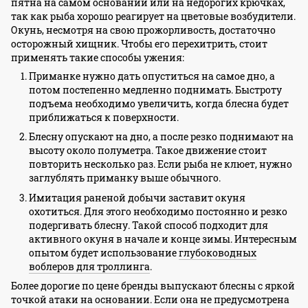
пятна на самом основании или на недорогих крючках,
так как рыба хорошо реагирует на цветовые возбудители.
Окунь, несмотря на свою прожорливость, достаточно
осторожный хищник. Чтобы его перехитрить, стоит
применять такие способы ужения:
Приманке нужно дать опуститься на самое дно, а
потом постепенно медленно поднимать. Быстроту
подъема необходимо увеличить, когда блесна будет
приближаться к поверхности.
Блесну опускают на дно, а после резко поднимают на
высоту около полуметра. Такое движение стоит
повторить несколько раз. Если рыба не клюет, нужно
заглублять приманку выше обычного.
Имитация раненой добычи заставит окуня
охотиться. Для этого необходимо постоянно и резко
подергивать блесну. Такой способ подходит для
активного окуня в начале и конце зимы. Интересным
опытом будет использование
глубоководных
воблеров для троллинга
.
Более дорогие по цене бренды выпускают блесны с яркой
точкой атаки на основании. Если она не предусмотрена