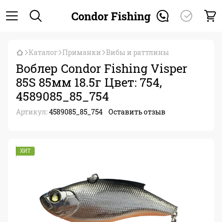
Condor Fishing
Каталог
Приманки
Вибы и раттлины
Воблер Condor Fishing Visper
85S 85мм 18.5г Цвет: 754,
4589085_85_754
Артикул:
4589085_85_754
Оставить отзыв
ХИТ