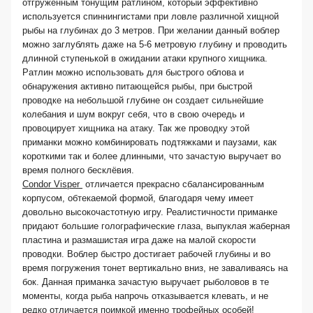
отгруженным тонущим ратлином, который эффективно
используется спиннингистами при ловле различной хищной
рыбы на глубинах до 3 метров. При желании данный воблер
можно заглублять даже на 5-6 метровую глубину и проводить
длинной ступенькой в ожидании атаки крупного хищника.
Ратлин можно использовать для быстрого облова и
обнаружения активно питающейся рыбы, при быстрой
проводке на небольшой глубине он создает сильнейшие
колебания и шум вокруг себя, что в свою очередь и
провоцирует хищника на атаку. Так же проводку этой
приманки можно комбинировать подтяжками и паузами, как
короткими так и более длинными, что зачастую выручает во
время полного бесклёвия.
Condor Visper
отличается прекрасно сбалансированным
корпусом, обтекаемой формой, благодаря чему имеет
довольно высокочастотную игру. Реалистичности приманке
придают большие голографические глаза, выпуклая жаберная
пластина и размашистая игра даже на малой скорости
проводки. Воблер быстро достигает рабочей глубины и во
время погружения тонет вертикально вниз, не заваливаясь на
бок. Данная приманка зачастую выручает рыболовов в те
моменты, когда рыба напрочь отказывается клевать, и не
редко отличается поимкой именно трофейных особей!