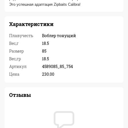
Это успешная адаптация Zipbaits Calibra!
Характеристики
Плавучесть
Воблер тонущий
Вес,г
18.5
Размер
85
Вес,гр
18.5
Артикул
4589085_85_754
Цена
230.00
Отзывы