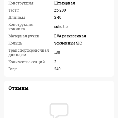
Конструкция
Штекерная
Тест,г
до 200
Длина,м
2.40
Конструкция
solid tib
кончика
Материал ручки
EVA разнесенная
Кольца
усиленные SIC
Транспортировочная
130
длина,см
Количество секций
2
Вес,г
240
Отзывы