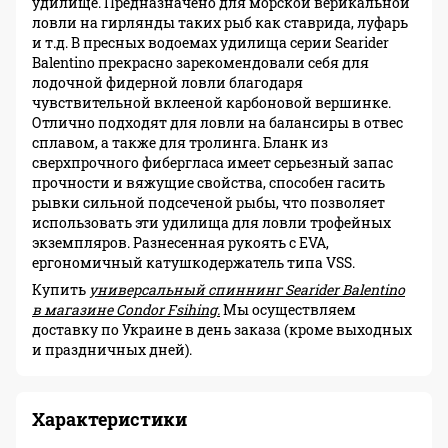
удилище. Предназначено для морской верикальной
ловли на гирлянды таких рыб как ставрида, луфарь
и т.д. В пресных водоемах удилища серии Searider
Balentino прекрасно зарекомендовали себя для
лодочной фидерной ловли благодаря
чувствительной вклееной карбоновой вершинке.
Отлично подходят для ловли на балансиры в отвес
сплавом, а также для тролинга. Бланк из
сверхпрочного фибергласа имеет серьезный запас
прочности и вяжущие свойства, способен гасить
рывки сильной подсеченой рыбы, что позволяет
использовать эти удилища для ловли трофейных
экземпляров. Разнесенная рукоять с EVA,
ергономичный катушкодержатель типа VSS.
Купить
универсальный спиннинг Searider Balentino
в магазине Condor Fsihing.
Мы осуществляем
доставку по Украине в день заказа (кроме выходных
и праздничных дней).
Характеристики