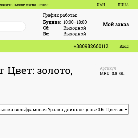
зовательское соглашение
UAH
RU
UA
График работы:
Будние:
10:00–18:00
Мой заказ
Сб:
Выходной
Вс:
Выходной
+380982660112
Вход
 Цвет: золото,
Артикул
MRU_0.5_GL