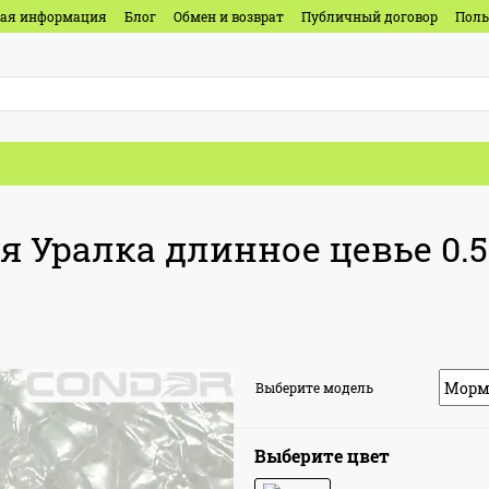
ная информация
Блог
Обмен и возврат
Публичный договор
Поль
ралка длинное цевье 0.5г
Выберите модель
Выберите цвет