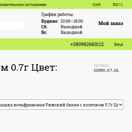
зовательское соглашение
UAH
RU
UA
График работы:
Будние:
10:00–18:00
Мой заказ
Сб:
Выходной
Вс:
Выходной
+380982660112
Вход
 0.7г Цвет:
Артикул
113050_0.7_GL