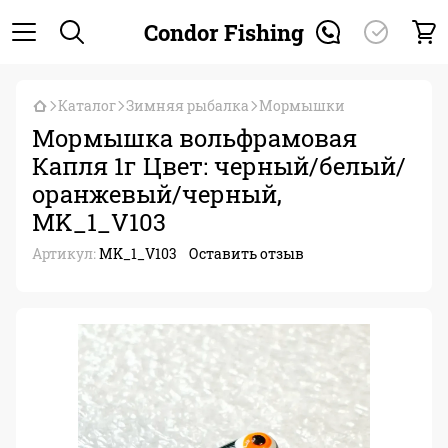
Condor Fishing
Каталог
Зимняя рыбалка
Мормышки
Мормышка вольфрамовая
Капля 1г Цвет: черный/белый/
оранжевый/черный,
MK_1_V103
Артикул:
MK_1_V103
Оставить отзыв