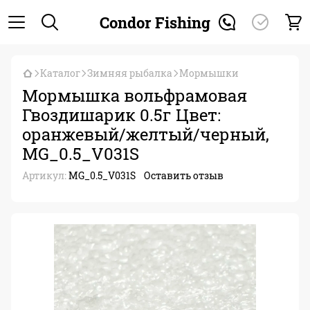
Condor Fishing
Каталог
Зимняя рыбалка
Мормышки
Мормышка вольфрамовая
Гвоздишарик 0.5г Цвет:
оранжевый/желтый/черный,
MG_0.5_V031S
Артикул:
MG_0.5_V031S
Оставить отзыв