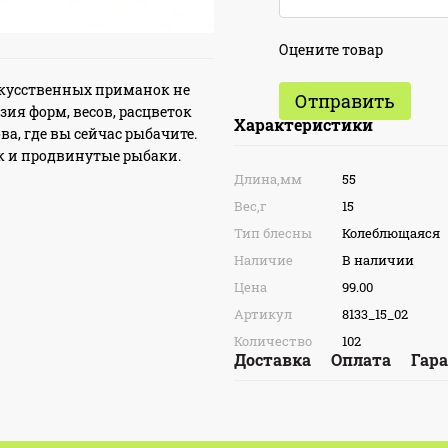
Оцените товар
скусственных приманок не
Отправить
зия форм, весов, расцветок
Характеристики
а, где вы сейчас рыбачите.
к и продвинутые рыбаки.
Длина,мм
55
Вес,г
15
Тип блесны
Колеблющаяся
Наличие
В наличии
Цена
99.00
Артикул
8133_15_02
Количество
102
Доставка
Оплата
Гар