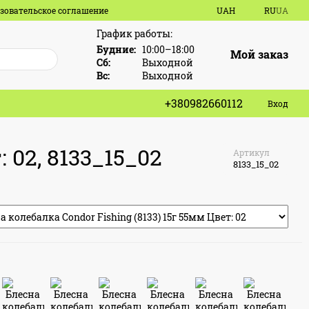
зовательское соглашение
UAH
RU
UA
График работы:
Будние:
10:00–18:00
Мой заказ
Сб:
Выходной
Вс:
Выходной
+380982660112
Вход
 02, 8133_15_02
Артикул
8133_15_02