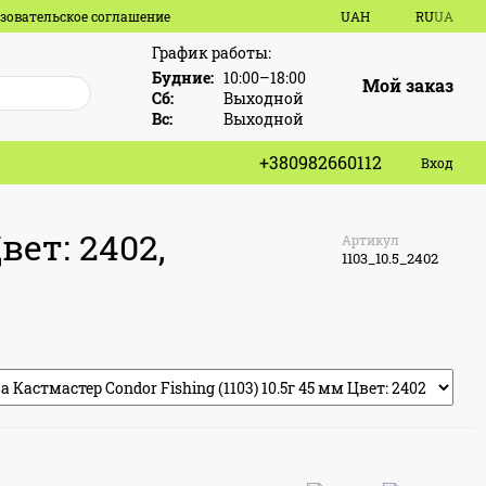
зовательское соглашение
UAH
RU
UA
График работы:
Будние:
10:00–18:00
Мой заказ
Сб:
Выходной
Вс:
Выходной
+380982660112
Вход
вет: 2402,
Артикул
1103_10.5_2402