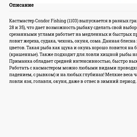
Описание
Кастмастер Condor Fishing (1103) выпускается в разных граммажа
28 и 35), что дает возможность рыбаку сделать свой выбор
срезанными углами работает на медленных и быстрых п
ловит жереха, судака, чехонь, окуня, сома. Данная блес
цветов. Такая рыба как щука и окунь хорошо ловится на 
(крашенные). Также подходит для ловли хищной рыбы на
Приманка обладает средней интенсивностью, быстро вых
Работать с касмастером можно любыми видами проводки 
падением, с рывком) и на любых глубинах! Мелкие веса 
ловли язя, голавля, окуня, даже в отвес в зимний период.