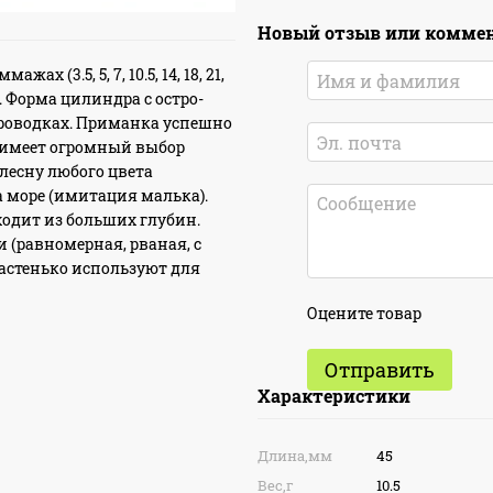
Новый отзыв или комме
х (3.5, 5, 7, 10.5, 14, 18, 21,
. Форма цилиндра с остро-
роводках. Приманка успешно
на имеет огромный выбор
блесну любого цвета
 море (имитация малька).
одит из больших глубин.
(равномерная, рваная, с
частенько используют для
Оцените товар
Отправить
Характеристики
Длина,мм
45
Вес,г
10.5