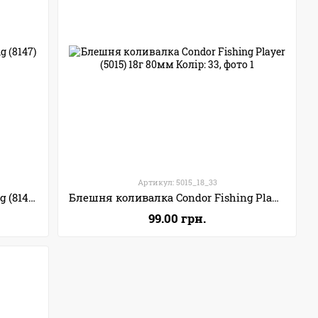
Артикул: 5015_18_33
Блешня коливалка Condor Fishing (8147) 16г 69мм Колір: A08
Блешня коливалка Condor Fishing Player (5015) 18г 80мм Колір: 33
99.00 грн.