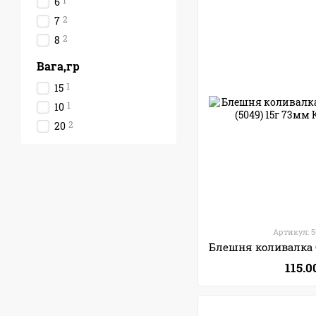
1
6
2
7
2
8
Вага,гр
1
15
1
10
2
20
Артикул: 
115.0