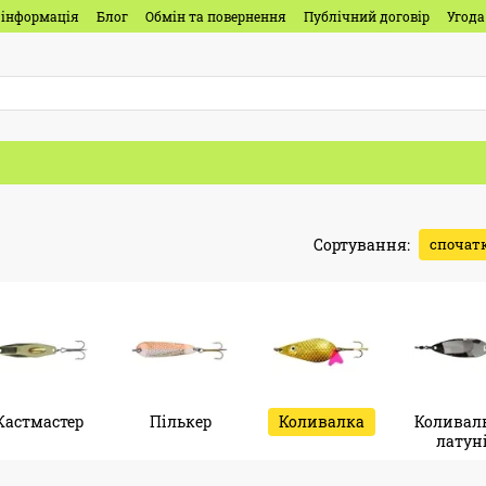
 інформація
Блог
Обмін та повернення
Публічний договір
Угода
Сортування:
спочатк
Кастмастер
Пількер
Коливалка
Коливалк
латун