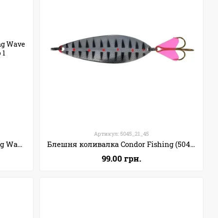
Артикул: 5045_21_45
Блешня коливалка Condor Fishing Wave (5036) 25г 75мм Колір: 09
Блешня коливалка Condor Fishing (5045) 21г 77мм Колір: 45
99.00 грн.