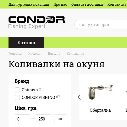
Перейти до основного контенту
Для гуртових покупців
Про нас
Оплата і доставка
Контактна
Каталог
Головна
Каталог
Блешні
Коливалка
Коливалки на окуня
Бренд
2
Chimera
67
CONDOR FISHING
Ціна, грн.
Оберталка
Від Ціна, грн.
До Ціна, грн.
ОК