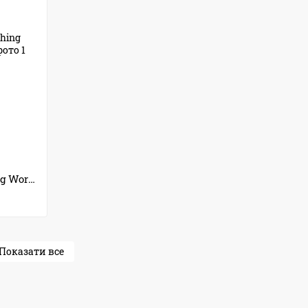
Блешня коливалка Condor Fishing Worthy (5048) 24г 70мм Колір: 17
Показати все