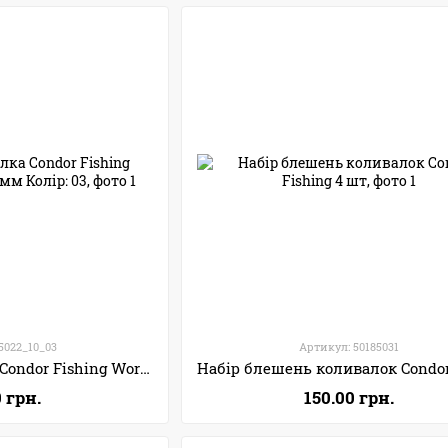
5022_10_03
Артикул: 50185031
Блешня коливалка Condor Fishing Worthy (5022) 10г 50мм Колір: 03
0 грн.
150.00 грн.