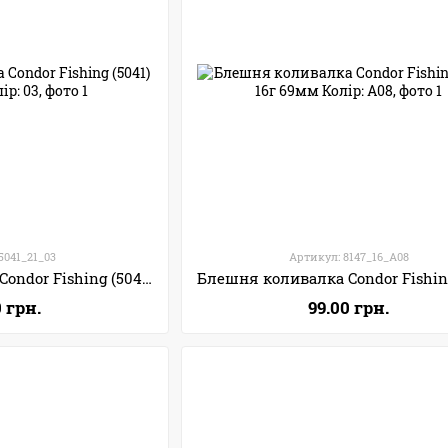
5041_21_03
Артикул: 8147_16_A08
Блешня коливалка Condor Fishing (5041) 21г 75мм Колір: 03
0 грн.
99.00 грн.