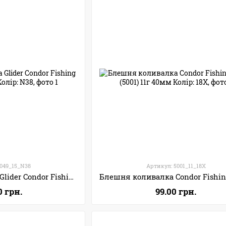
5049_15_N38
Артикул: 5001_11_18X
Блешня коливалка Glider Condor Fishing (5049) 15г 73мм Колір: N38
0 грн.
99.00 грн.