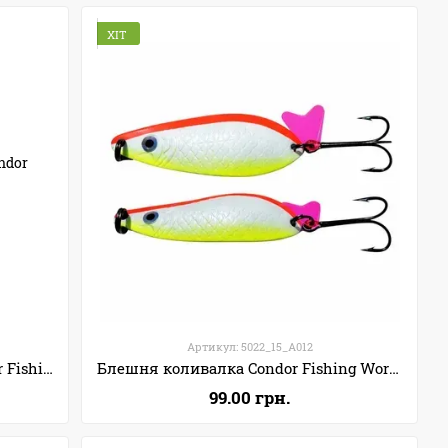
ХІТ
Артикул: 5022_15_A012
Набір блешень коливалок Condor Fishing 4 шт
Блешня коливалка Condor Fishing Worthy (5022) 15г 63мм Колір: A012
99.00 грн.