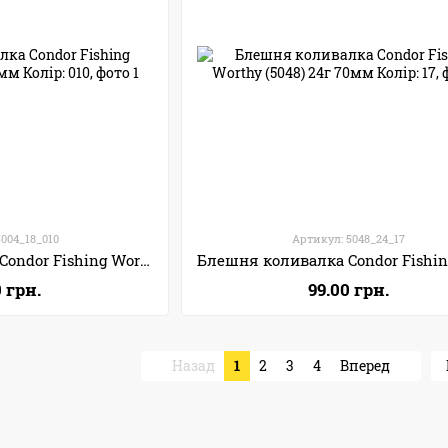
5004_18_010
Артикул: 5048_24_17
Блешня коливалка Condor Fishing Worthy (5004) 18г 55мм Колір: 010
0 грн.
99.00 грн.
Назад
1
2
3
4
Вперед