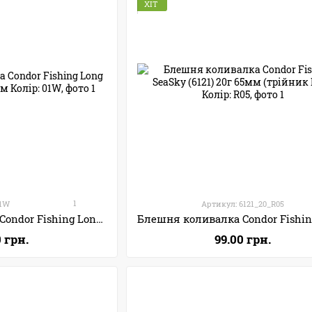
ХІТ
1
01W
Артикул: 6121_20_R05
Блешня коливалка Condor Fishing Long Board (5030) 18г 70мм Колір: 01W
0 грн.
99.00 грн.