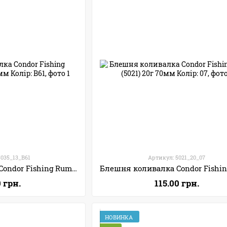
5035_13_B61
Артикул: 5021_20_07
Блешня колебалка Condor Fishing Rumba (5035) 13г 57мм Колір: B61
0 грн.
115.00 грн.
НОВИНКА