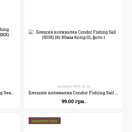
Артикул: 5038_18_01
Блешня коливалка Condor Fishing SeaSky (6121) 20г 65мм (трійник BKK) Колір: R05
Блешня коливалка Condor Fishing Sail (5038) 18г 80мм Колір:01
99.00 грн.
ЗАКІНЧУЄТЬСЯ