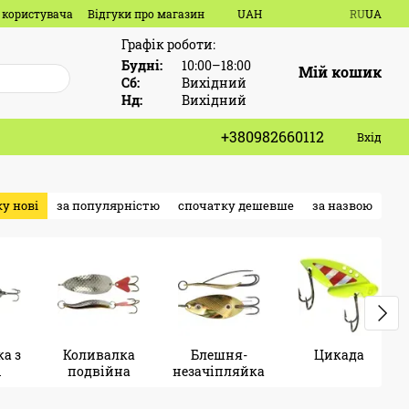
 користувача
Відгуки про магазин
UAH
RU
UA
Графік роботи:
Будні:
10:00–18:00
Мій кошик
Сб:
Вихідний
Нд:
Вихідний
+380982660112
Вхід
у нові
за популярністю
спочатку дешевше
за назвою
а з
Коливалка
Блешня-
Цикада
і
подвійна
незачіпляйка