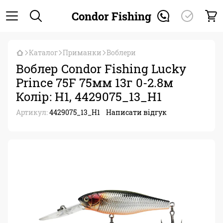
Condor Fishing
Каталог
Приманки
Воблери
Воблер Condor Fishing Lucky
Prince 75F 75мм 13г 0-2.8м
Колір: H1, 4429075_13_H1
Артикул:
4429075_13_H1
Написати відгук