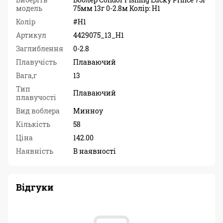
модель
75мм 13г 0-2.8м Колір: H1
Колір
#Н1
Артикул
4429075_13_H1
Заглиблення
0-2.8
Плавучість
Плаваючий
Вага,г
13
Тип
Плаваючий
плавучості
Вид воблера
Минноу
Кількість
58
Ціна
142.00
Наявність
В наявності
Відгуки