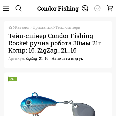
Condor Fishing
Каталог
Приманки
Тейл-спінери
Тейл-спінер Condor Fishing
Rocket ручна робота 30мм 21г
Колір: 16, ZigZag_21_16
Артикул:
ZigZag_21_16
Написати відгук
ХІТ