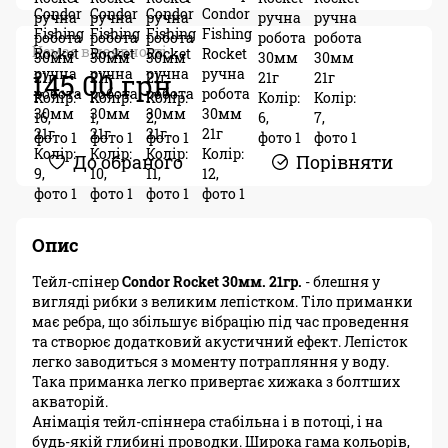
Немає в наявності
145.00 грн.
До обраного
Порівняти
Опис
Тейл-спінер
Condor Rocket 30мм. 21гр.
- блешня у
вигляді рибки з великим лепістком. Тіло приманки
має ребра, що збільшує вібрацію під час проведення
та створює додатковий акустичний ефект. Лепісток
легко заводиться з моменту потрапляння у воду.
Така приманка легко привертає хижака з болтших
акваторій.
Анімація тейл-спіннера стабільна і в потоці, і на
будь-якій глибині проводки. Широка гама кольорів,