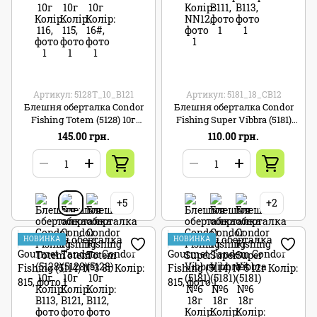
Артикул: 5128T_10_B121
Артикул: 5181_18_CB12
Блешня оберталка Condor
Блешня оберталка Condor
Fishing Totem (5128) 10г
Fishing Super Vibbra (5181)
Колір: B121
№6 18г Колір: CB12
145.00 грн.
110.00 грн.
+5
+2
НОВИНКА
НОВИНКА