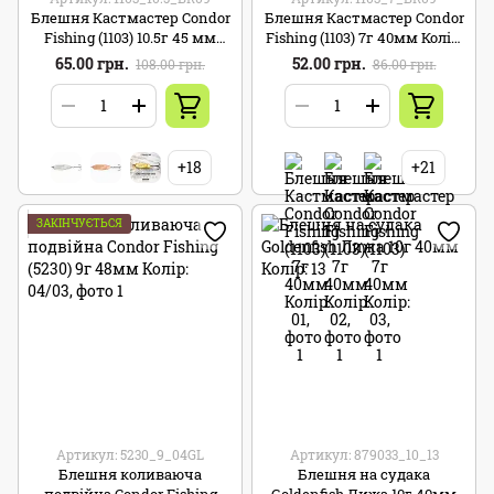
Блешня Кастмастер Condor
Блешня Кастмастер Condor
Fishing (1103) 10.5г 45 мм
Fishing (1103) 7г 40мм Колір:
Колір: 09 дефект фарби
09 дефект фарби
65.00 грн.
52.00 грн.
108.00 грн.
86.00 грн.
+18
+21
ЗАКІНЧУЄТЬСЯ
Артикул: 5230_9_04GL
Артикул: 879033_10_13
Блешня коливаюча
Блешня на судака
подвійна Condor Fishing
Goldenfish Лижа 10г 40мм