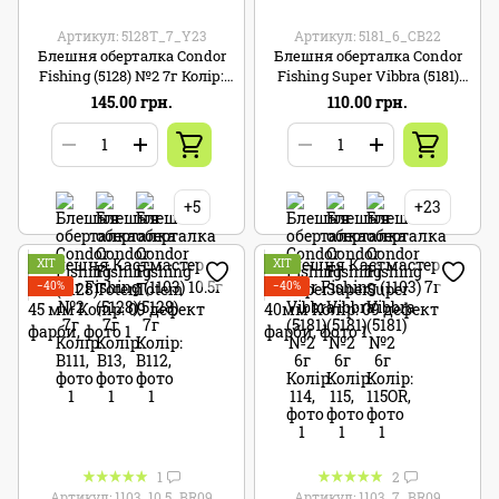
Артикул: 5128T_7_Y23
Артикул: 5181_6_CB22
Блешня оберталка Condor
Блешня оберталка Condor
Fishing (5128) №2 7г Колір:
Fishing Super Vibbra (5181)
Y23
№2 6г Колір: CB22
145.00 грн.
110.00 грн.
+5
+23
ХІТ
ХІТ
−40%
−40%
1
2
Артикул: 1103_10.5_BR09
Артикул: 1103_7_BR09