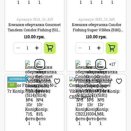
Артикул: 5114_10_815
Артикул: 5181_13_M8
Блешня оберталка Gourmet
Блешня оберталка Condor
Tandem Condor Fishing (5114)
Fishing Super Vibbra (5181)
№4 10г Колір: 815
№5 13г Колір: M8
110.00 грн.
110.00 грн.
+17
НОВИНКА
ХІТ