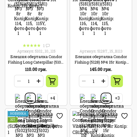
1
Артикул: 5102_10_115
Артикул: 5128T_15_B113
Блешня оберталка Condor
Блешня оберталка Condor
Fishing Long Caterpillar (5102)
Fishing (5128) №4 15г Колір:
№3 10г Колір: 115
B113
110.00 грн.
145.00 грн.
+4
+3
НОВИНКА
ХІТ