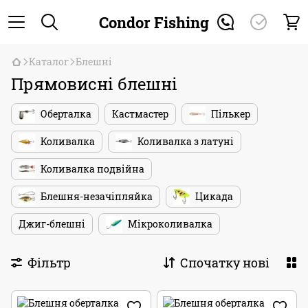
Condor Fishing
Каталог
Блешні
Прямовисні блешні
Оберталка
Кастмастер
Пількер
Коливалка
Коливалка з латуні
Коливалка подвійна
Блешня-незачіпляйка
Цикада
Джиг-блешні
Мікроколивалка
Фільтр
Спочатку нові