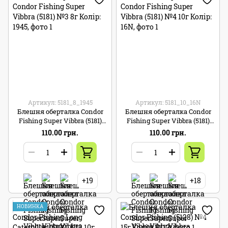
Артикул: 5181_8_1945
Артикул: 5181_10_16N
Блешня оберталка Condor
Блешня оберталка Condor
Fishing Super Vibbra (5181)
Fishing Super Vibbra (5181)
№3 8г Колір: 1945
№4 10г Колір: 16N
110.00 грн.
110.00 грн.
+19
+18
НОВИНКА