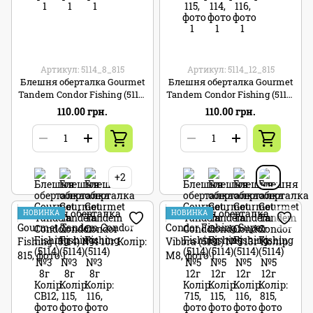
Артикул: 5114_8_815
Артикул: 5114_12_815
Блешня оберталка Gourmet
Блешня оберталка Gourmet
Tandem Condor Fishing (5114)
Tandem Condor Fishing (5114)
№3 8г Колір: 815
№5 12г Колір: 815
110.00 грн.
110.00 грн.
+2
НОВИНКА
НОВИНКА