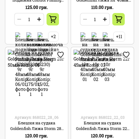
(5230) 9г 48мм Колір: 04/03
Колір: 13
125.00 грн.
110.00 грн.
+2
+11
Артикул: 868022_28_06
Артикул: 868022_22_03
Блешня на судака
Блешня на судака
Goldenfish Лижа Storm 28г
Goldenfish Лижа Storm 22г
50мм Колір: 06
45мм Колір: 03
120.00 грн.
120.00 грн.