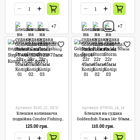
+7
+7
Артикул: 5243_21_15CU
Артикул: 879033_14_14
Блешня коливаюча
Блешня на судака
подвійна Condor Fishing
Goldenfish Лижа 14г 50мм
Step Twin (5243) 21г 70мм
Колір: 14
125.00 грн.
110.00 грн.
Колір: 15/02