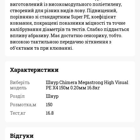
виготовлений із високомодульного поліетилену,
створений для різних видів лову. Підвищений,
порівняно зі стандартним Super PE, коефіцієнт
ковзання, покращені показники міцності та точне
калібрування діаметрів та тестів. Слабко піддається
впливу абразиву. Має достатню сенсорику, тобто.
високою тактильною передачею зіткнення з
об'єктами та при клюванні.
Характеристики
Виберіть
Шнур Chimera Megastrong High Visual
модель
PE X4 150м 0.20мм 16.8кг
Розділ
Шнур
Розмотка,м
150
Тест,кг
16.8
Відгуки