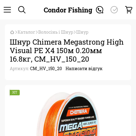
Condor Fishing
Каталог
Волосінь і Шнур
Шнур
Шнур Chimera Megastrong High
Visual PE X4 150м 0.20мм
16.8кг, CM_HV_150_20
Артикул:
CM_HV_150_20
Написати відгук
ХІТ