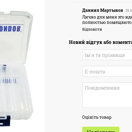
Даниил Мартынов
19.1
Лично для меня это ид
полностью помещаются
Відповісти
Новий відгук або комент
Оцініть товар