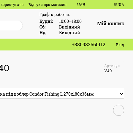
 користувача
Відгуки про магазин
UAH
RU
UA
Графік роботи:
Будні:
10:00–18:00
Мій кошик
Сб:
Вихідний
Нд:
Вихідний
+380982660112
Вхід
40
Артикул
V40