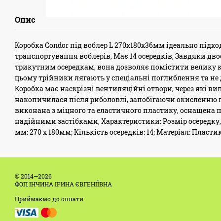
Опис
Коробка Condor під воблер L 270х180х36мм ідеально підхо
транспортування воблерів, Має 14 осередків, Завдяки дво
трикутним осередкам, вона дозволяє помістити велику 
цьому трійники лягають у спеціальні поглиблення та не
Коробка має наскрізні вентиляційні отвори, через які в
накопичилася після риболовлі, запобігаючи окисленню г
виконана з міцного та еластичного пластику, оснащена
надійними застібками, Характеристики: Розмір осередку, м
мм: 270 х 180мм; Кількість осередків: 14; Матеріал: Пластик
© 2014—2026
ФОП ІНЧИНА ІРИНА ЄВГЕНІЇВНА
Приймаємо до оплати