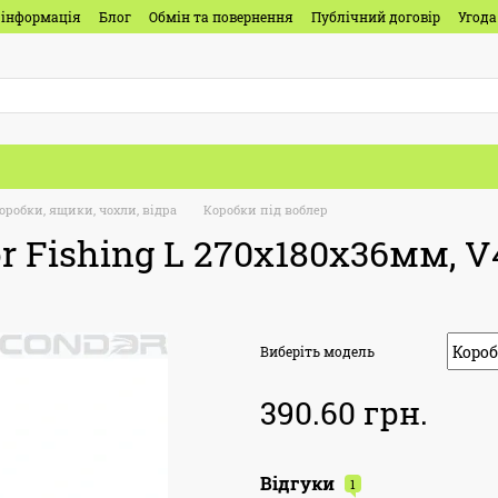
 інформація
Блог
Обмін та повернення
Публічний договір
Угода
оробки, ящики, чохли, відра
Коробки під воблер
r Fishing L 270х180х36мм, V
Виберіть модель
390.60 грн.
Відгуки
1