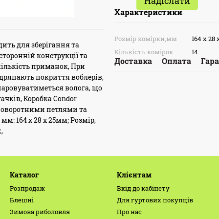
Надіслати
Характеристики
Розмір комірки,мм
164 х 28 
дить для зберігання та
Кількість комірок
14
сторонній конструкції та
Доставка
Оплата
Гара
кількість приманок, При
 дряпають покриття воблерів,
ипаровуватиметься волога, що
ачків, Коробка Condor
 поворотними петлями та
м: 164 х 28 х 25мм; Розмір,
,
Каталог
Клієнтам
Розпродаж
Вхід до кабінету
Блешні
Для гуртових покупців
Зимова риболовля
Про нас