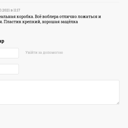
0.2021 в 11:17
еальная коробка. Всё воблера отлично ложаться и
. Пластик крепкий, хорошая защёлка
ар
Увійти за допомогою