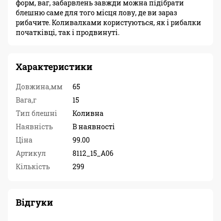
форм, ваг, забарвлень завжди можна підібрати
блешню саме для того місця лову, де ви зараз
рибачите. Коливалками користуються, як і рибалки
початківці, так і продвинуті.
Характеристики
Довжина,мм
65
Вага,г
15
Тип блешні
Коливна
Наявність
В наявності
Ціна
99.00
Артикул
8112_15_A06
Кількість
299
Відгуки