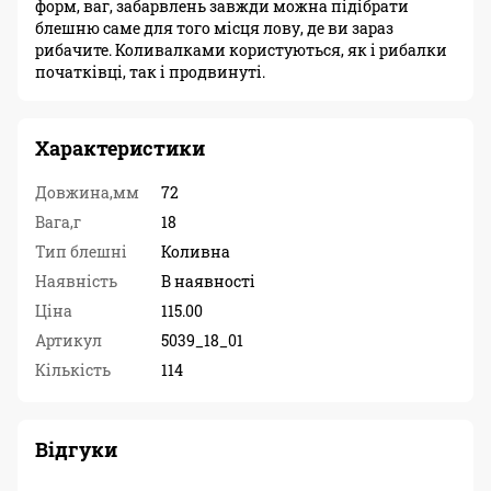
форм, ваг, забарвлень завжди можна підібрати
блешню саме для того місця лову, де ви зараз
рибачите. Коливалками користуються, як і рибалки
початківці, так і продвинуті.
Характеристики
Довжина,мм
72
Вага,г
18
Тип блешні
Коливна
Наявність
В наявності
Ціна
115.00
Артикул
5039_18_01
Кількість
114
Відгуки