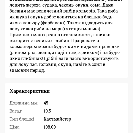
ловить жереха, судака, чехонь, окуня, сома. Дана
блешня має величезний вибір кольорів. Така риба
як щука і окунь добре ловиться на блешню будь-
якого кольору (фарбовані). Також підходить для
лову хижої риби на морі (імітація малька).
Приманка має середню інтенсивність, швидко
виходить з великих глибин. Працювати з
касмастером можна будь-якими видами проводки
(рівномірна, рвана, з падінням, з ривком) і на будь-
яких глибинах! Дрібні ваги часто використовують
для лову язя, головня, окуня, навіть в схил в
зимовий період.
Характеристики
Довжина,мм
45
Вага,г
10.5
Тип блешні
Кастмайстер
Ціна
108.00