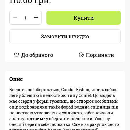
110.00 грн.
Купити
Замовити швидко
До обраного
Порівняти
Опис
Блешня, що обертається, Condor Fishing являє собою
легку блешню з пелюсткою типу Comet. Ця модель
має осердя у формі гусениці, що створює особливий
опір воді; завдяки такій формі водяна спідниця під
пелюсткою утворюється східчасто, забезпечуючи
значну підтримку обертання пелюстки. Усю гру
блешні бере на себе пелюстка. Саме, за рахунок свого