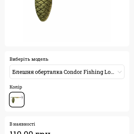
Виберіть модель
Блешня оберталка Condor Fishing Long Chip Classic (5100) №2 8г Колір: 007
Колір
В наявності