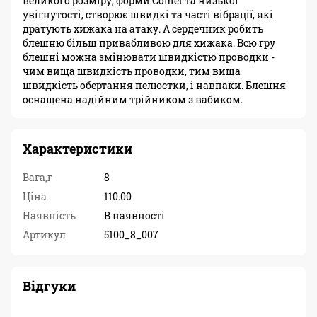
великого розміру, форми Comet та низької
увігнутості, створює швидкі та часті вібрації, які
дратують хижака на атаку. А сердечник робить
блешню більш привабливою для хижака. Всю гру
блешні можна змінювати швидкістю проводки -
чим вища швидкість проводки, тим вища
швидкість обертання пелюстки, і навпаки. Блешня
оснащена надійним трійником з вабиком.
Характеристики
Вага,г
8
Ціна
110.00
Наявність
В наявності
Артикул
5100_8_007
Відгуки