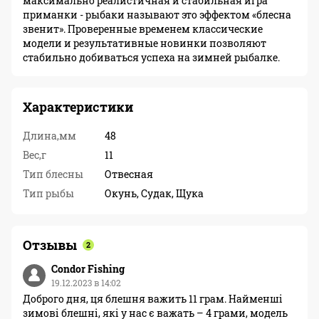
максимально реалистичная и стабильная игра
приманки - рыбаки называют это эффектом «блесна
звенит». Проверенные временем классические
модели и результативные новинки позволяют
стабильно добиваться успеха на зимней рыбалке.
Характеристики
Длина,мм
48
Вес,г
11
Тип блесны
Отвесная
Тип рыбы
Окунь, Судак, Щука
Отзывы
2
Condor Fishing
19.12.2023 в 14:02
Доброго дня, ця блешня важить 11 грам. Найменші
зимові блешні, які у нас є важать – 4 грами, модель